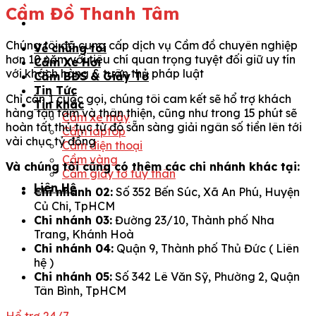
Cầm Đồ Thanh Tâm
Chúng tôi đã cung cấp dịch vụ Cầm đồ chuyên nghiệp
Về chúng tôi
hơn 10 năm với tiêu chí quan trọng tuyệt đối giữ uy tín
Cầm Xe Hơi
với khách hàng & tuân thủ pháp luật
Cầm BĐS & Giấy Tờ
Tin Tức
Chỉ cần 1 cuộc gọi, chúng tôi cam kết sẽ hổ trợ khách
Tin khác
hàng tận tâm và thân thiện, cũng như trong 15 phút sẽ
Cầm xe máy
hoàn tất thủ tục từ đó sẵn sàng giải ngân số tiền lên tới
Cầm laptop
vài chục tỷ đồng
Cầm điện thoại
Cầm vàng
Và chúng tôi cũng có thêm các chi nhánh khác tại:
Cầm giấy tờ tùy thân
Liên Hệ
Chi nhánh 02:
Số 352 Bến Súc, Xã An Phú, Huyện
Củ Chi, TpHCM
Chi nhánh 03:
Đường 23/10, Thành phố Nha
Trang, Khánh Hoà
Chi nhánh 04:
Quận 9, Thành phố Thủ Đức ( Liên
hệ )
Chi nhánh 05:
Số 342 Lê Văn Sỹ, Phường 2, Quận
Tân Bình, TpHCM
Hổ trợ 24/7