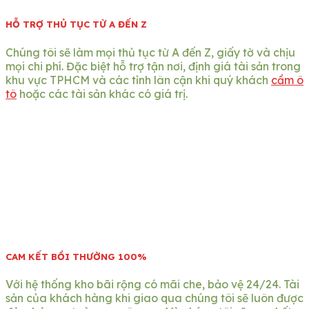
HỖ TRỢ THỦ TỤC TỪ A ĐẾN Z
Chúng tôi sẽ làm mọi thủ tục từ A đến Z, giấy tờ và chịu
mọi chi phí. Đặc biệt hỗ trợ tận nơi, định giá tài sản trong
khu vực TPHCM và các tỉnh lân cận khi quý khách
cầm ô
tô
hoặc các tài sản khác có giá trị.
CAM KẾT BỒI THƯỜNG 100%
Với hệ thống kho bãi rộng có mãi che, bảo vệ 24/24. Tài
sản của khách hàng khi giao qua chúng tôi sẽ luôn được