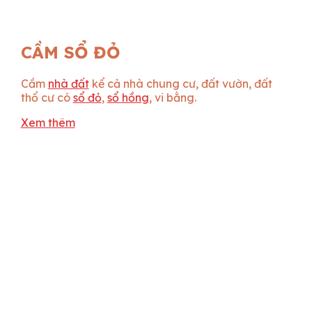
CẦM SỔ ĐỎ
Cầm
nhà đất
kể cả nhà chung cư, đất vườn, đất
thổ cư có
sổ đỏ
,
sổ hồng
, vi bằng.
Xem thêm