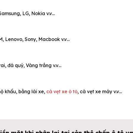
Samsung, LG, Nokia v.v…
IBM, Lenovo, Sony, Macbook v.v…
ai, đá quý, Vàng trắng v.v…
ộ khẩu, bằng lái xe,
cà vẹt xe ô tô
, cà vẹt xe máy v.v…
ền mặt khi nhận lại tai sản thê chấp ô tô va