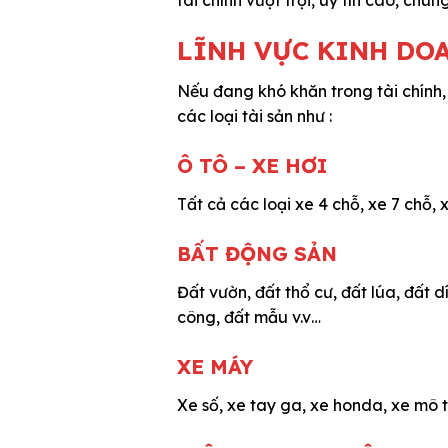
LĨNH VỰC KINH DO
Nếu đang khó khăn trong tài chính, 
các loại tài sản như :
Ô TÔ – XE HƠI
Tất cả các loại xe 4 chỗ, xe 7 chỗ, x
BẤT ĐỘNG SẢN
Đất vườn, đất thổ cư, đất lúa, đất d
công, đất mẫu v.v…
XE MÁY
Xe số, xe tay ga, xe honda, xe mô t