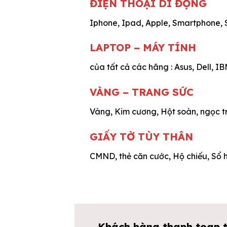
ĐIỆN THOẠI DI ĐỘNG
Iphone, Ipad, Apple, Smartphone, 
LAPTOP – MÁY TÍNH
của tất cả các hãng : Asus, Dell, 
VÀNG – TRANG SỨC
Vàng, Kim cương, Hột soàn, ngọc tr
GIẤY TỜ TÙY THÂN
CMND, thẻ căn cước, Hộ chiếu, Sổ h
Khách hàng thanh toan ti