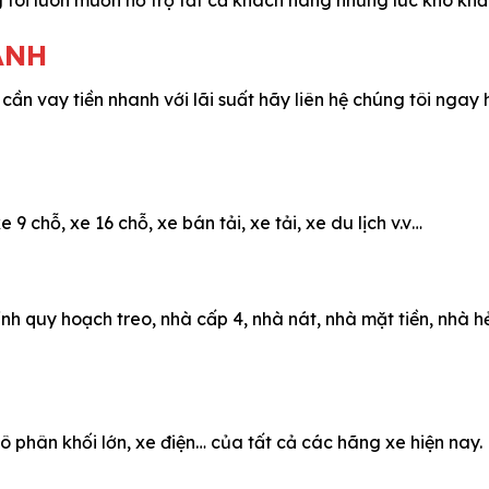
ANH
cần vay tiền nhanh với lãi suất hãy liên hệ chúng tôi ngay
e 9 chỗ, xe 16 chỗ, xe bán tải, xe tải, xe du lịch v.v…
ính quy hoạch treo, nhà cấp 4, nhà nát, nhà mặt tiền, nhà hẻ
ô phân khối lớn, xe điện… của tất cả các hãng xe hiện nay.