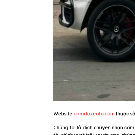
Website
camdoxeoto.com
thuộc s
Chúng tôi là dịch chuyên nhận cầm đ
tài chính vượt trội, uy tín cao, chú