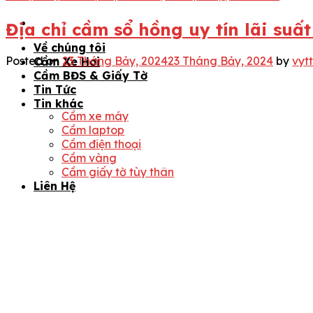
Địa chỉ cầm sổ hồng uy tín lãi su
Về chúng tôi
Posted on
23 Tháng Bảy, 2024
23 Tháng Bảy, 2024
by
vyt
Cầm Xe Hơi
Cầm BĐS & Giấy Tờ
Tin Tức
Tin khác
Cầm xe máy
Cầm laptop
Cầm điện thoại
Cầm vàng
Cầm giấy tờ tùy thân
Liên Hệ