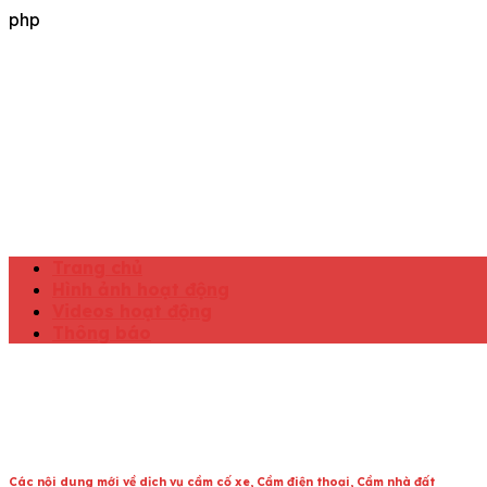
Skip
php
to
content
Trang chủ
Hình ảnh hoạt động
Videos hoạt động
Thông báo
Các nội dung mới về dịch vụ cầm cố xe
,
Cầm điện thoại
,
Cầm nhà đất