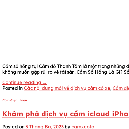
Cầm sổ hồng tại Cầm đồ Thanh Tâm là một trong những dị
không muốn gặp rủi ro về tài sản. Cầm Sổ Hồng Là Gì? Sổ
Continue reading
→
Posted in
Các nội dung mới về dịch vụ cầm cố xe
,
Cầm điệ
Cầm điện thoại
Khám phá dịch vụ cầm icloud iPho
Posted on
3 Tháng Ba, 2023
by
camxeoto