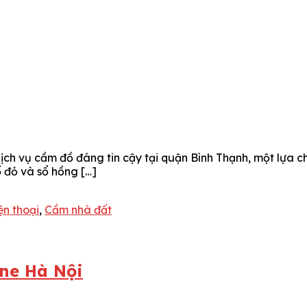
ch vụ cầm đồ đáng tin cậy tại quận Bình Thạnh, một lựa c
 đỏ và sổ hồng […]
n thoại
,
Cầm nhà đất
ne Hà Nội