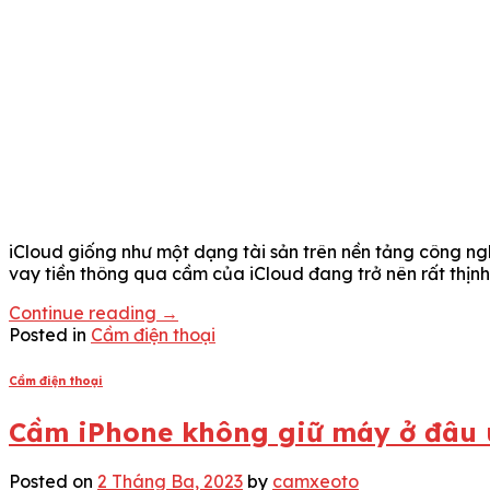
iCloud giống như một dạng tài sản trên nền tảng công nghệ
vay tiền thông qua cầm của iCloud đang trở nên rất thịn
Continue reading
→
Posted in
Cầm điện thoại
Cầm điện thoại
Cầm iPhone không giữ máy ở đâu u
Posted on
2 Tháng Ba, 2023
by
camxeoto