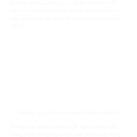
Khi bạn ở hữu xe càng giá trị thì việc vay tiền
bằng cavet sẽ nhiều hơn. Và khi bạn làm thủ tục
vay sẽ cần có các giấy tờ tùy thân cần thiết như
CCCD.
Những lưu ý khi cam cavet xe bạn nên biết
Khi ký hợp đồng vay bạn cần kiểm tra kỹ hợp
đồng trước khi đồng ý, đặc biệt là lãi suất hàng