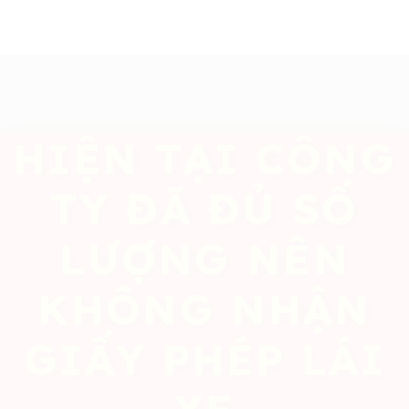
HIỆN TẠI CÔNG
TY ĐÃ ĐỦ SỐ
LƯỢNG NÊN
KHÔNG NHẬN
GIẤY PHÉP LÁI