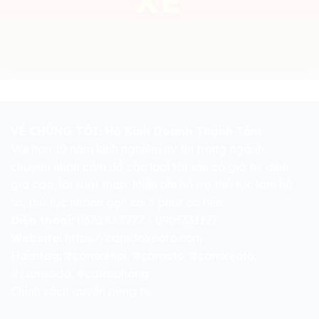
XE
VỀ CHÚNG TÔI: Hộ Kinh Doanh Thạnh Tâm
Với hơn 10 năm kinh nghiệm uy tín trong ngành,
chuyên nhận cầm đồ các loại tài sản có giá trị, định
giá cao, lãi suất thấp. Miễn phí hỗ trợ thủ tục làm hồ
sơ, thủ tục nhanh gọn chỉ 5 phút có tiền.
Điện thoại:
037.283.7777 - 0905331177
Website:
https://camdoxeoto.com
Hashtag: #camxehoi, #camoto, #camxeoto,
#camsodo, #camsohong
Chính sách quyền riêng tư