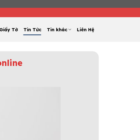
Giấy Tờ
Tin Tức
Tin khác
Liên Hệ
nline