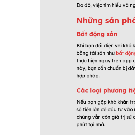
Do đó, việc tìm hiểu và n
Những sản phẩ
Bất động sản
Khi bạn đối diện với khó 
bằng tài sản như
bất độn
thực hiện ngay trên app c
này, bạn cần chuẩn bị đầ
hợp pháp.
Các loại phương ti
Nếu bạn gặp khó khăn tro
số tiền lớn để đầu tư và
chúng vẫn còn giá trị sử 
phút tại nhà.