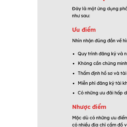
Đây là một ứng dụng phổ b
như sau:
Ưu điểm
Nhìn nhận đúng đắn về hì
Quy trình đăng ký và n
Không cần chứng minh 
Thẩm định hồ sơ và tà
Miễn phí đăng ký tài k
Có những ưu đãi hấp d
Nhược điểm
Mặc dù có những ưu điểm 
có nhiều địa chỉ cầm đồ v