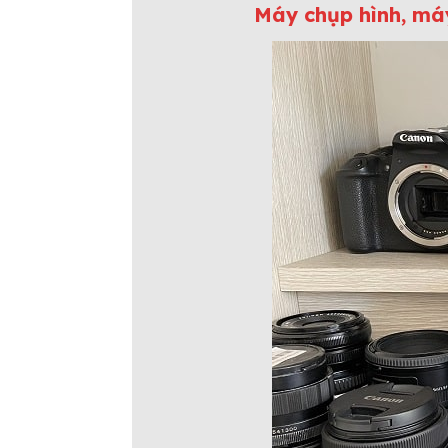
Máy chụp hình, má