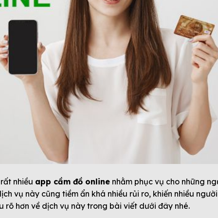
 rất nhiều
app cầm đồ online
nhằm phục vụ cho những ngư
ịch vụ này cũng tiềm ẩn khá nhiều rủi ro, khiến nhiều ngườ
u rõ hơn về dịch vụ này trong bài viết dưới đây nhé.