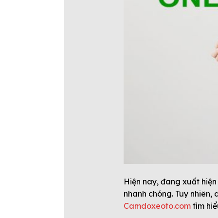
Hiện nay, đang xuất hiện
nhanh chóng. Tuy nhiên, d
Camdoxeoto.com
tìm hiể