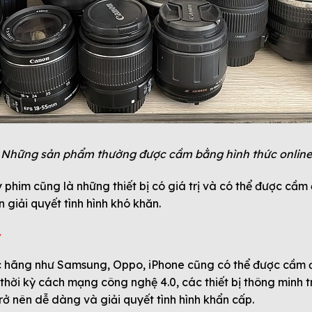
Những sản phẩm thường được cầm bằng hình thức online
phim cũng là những thiết bị có giá trị và có thể được cầm
 giải quyết tình hình khó khăn.
ử
các hãng như Samsung, Oppo, iPhone cũng có thể được cầm 
ời kỳ cách mạng công nghệ 4.0, các thiết bị thông minh tr
ở nên dễ dàng và giải quyết tình hình khẩn cấp.