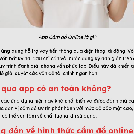
App Cầm đồ Online là gì?
ứng dụng hỗ trợ vay tiền thông qua điện thoại di động. Với
 vốn bất kỳ nơi đâu chỉ cần vài bước đăng ký đơn giản trên
uy trình đánh giá, phỏng vấn phức tạp. Điều này đã khiến 
ể giải quyết các vấn đề tài chính ngắn hạn.
 qua app có an toàn không?
 các ứng dụng hiện nay khá phổ biến và được đánh giá ca
 đơn vị cầm đồ uy tín phát hành với mức độ bảo mật cao, 
có thể yên tâm về chất lượng khi sử dụng.
g đắn về hình thức cầm đồ online