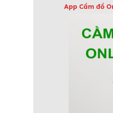
App Cầm đồ On