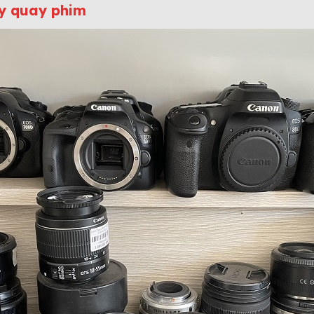
y quay phim