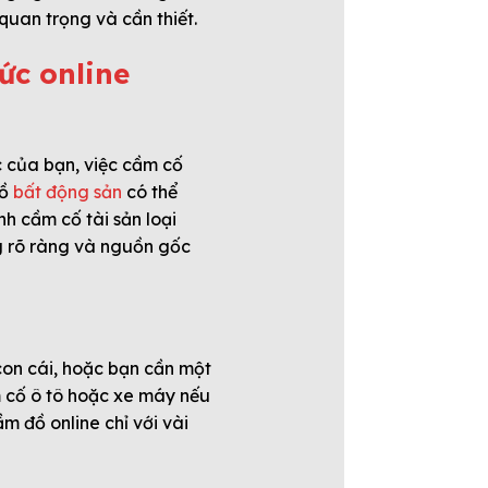
 quan trọng và cần thiết.
ức online
c của bạn, việc cầm cố
đồ
bất động sản
có thể
nh cầm cố tài sản loại
ng rõ ràng và nguồn gốc
con cái, hoặc bạn cần một
m cố ô tô hoặc xe máy nếu
m đồ online chỉ với vài