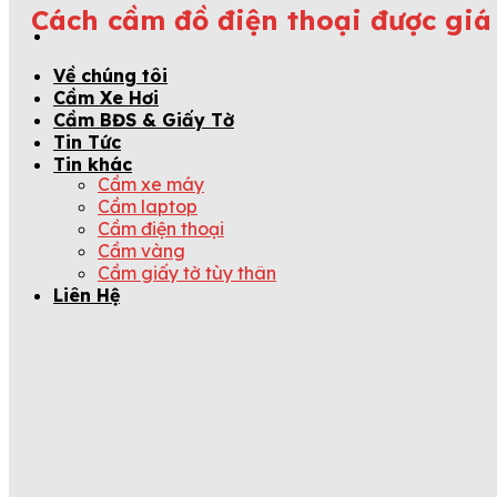
Cách cầm đồ điện thoại được giá
Về chúng tôi
Cầm Xe Hơi
Cầm BĐS & Giấy Tờ
Tin Tức
Tin khác
Cầm xe máy
Cầm laptop
Cầm điện thoại
Cầm vàng
Cầm giấy tờ tùy thân
Liên Hệ