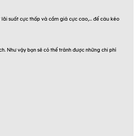
ư lãi suất cực thấp và cầm giá cực cao,… để câu kéo
h. Như vậy bạn sẽ có thể tránh được những chi phí