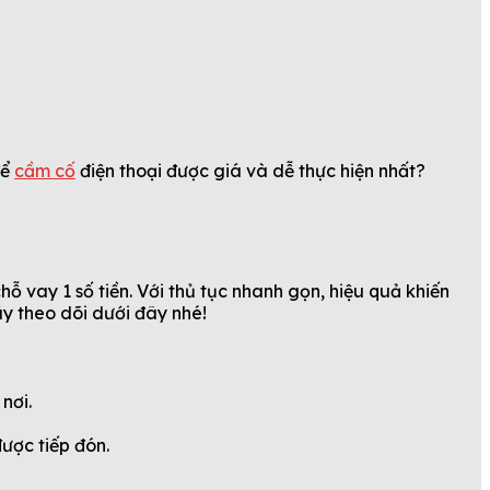
để
cầm cố
điện thoại được giá và dễ thực hiện nhất?
ỗ vay 1 số tiền. Với thủ tục nhanh gọn, hiệu quả khiến
ãy theo dõi dưới đây nhé!
nơi.
được tiếp đón.