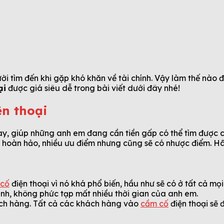
ời tìm đến khi gặp khó khăn về tài chính. Vậy làm thế nào 
ại
được giá siêu dễ trong bài viết dưới đây nhé!
ện thoại
ay, giúp những anh em đang cần tiền gấp có thể tìm được ch
là hoàn hảo, nhiều ưu điểm nhưng cũng sẽ có nhược điểm. H
 cố
điện thoại vì nó khá phổ biến, hầu như sẽ có ở tất cả mọi 
anh, không phức tạp mất nhiều thời gian của anh em.
ách hàng. Tất cả các khách hàng vào
cầm cố
điện thoại sẽ 