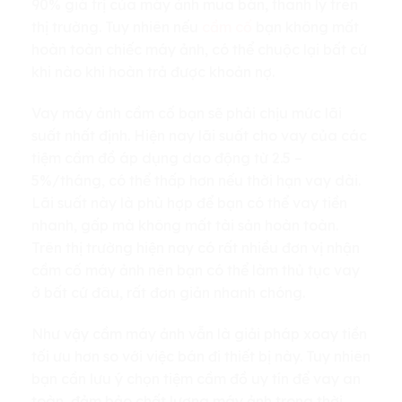
90% giá trị của máy ảnh mua bán, thanh lý trên
thị trường. Tuy nhiên nếu
cầm cố
bạn không mất
hoàn toàn chiếc máy ảnh, có thể chuộc lại bất cứ
khi nào khi hoàn trả được khoản nợ.
Vay máy ảnh cầm cố bạn sẽ phải chịu mức lãi
suất nhất định. Hiện nay lãi suất cho vay của các
tiệm cầm đồ áp dụng dao động từ 2.5 –
5%/tháng, có thể thấp hơn nếu thời hạn vay dài.
Lãi suất này là phù hợp để bạn có thể vay tiền
nhanh, gấp mà không mất tài sản hoàn toàn.
Trên thị trường hiện nay có rất nhiều đơn vị nhận
cầm cố máy ảnh nên bạn có thể làm thủ tục vay
ở bất cứ đâu, rất đơn giản nhanh chóng.
Như vậy cầm máy ảnh vẫn là giải pháp xoay tiền
tối ưu hơn so với việc bán đi thiết bị này. Tuy nhiên
bạn cần lưu ý chọn tiệm cầm đồ uy tín để vay an
toàn, đảm bảo chất lượng máy ảnh trong thời