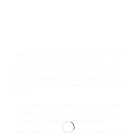
Mức vay cầm cố máy ảnh thường từ 70 – 90%
Chuyên gia thẩm định sẽ đánh giá, nhận xét và
đưa ra mức giá vay phù hợp. Để cầm máy ảnh
được nhiều tiền thì khách hàng cần lưu ý một số
điều sau:
Chọn tiệm cầm cố uy tín, dịch vụ tốt, chuyên
nghiệp, định giá chính xác dựa trên mức giá
thực tế của sản phẩm trên thị trường.
Tham khảo trước giá mua – bán, thanh lý loại