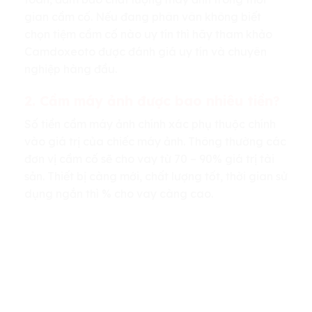
gian cầm cố. Nếu đang phân vân không biết
chọn tiệm cầm cố nào uy tín thì hãy tham khảo
Camdoxeoto được đánh giá uy tín và chuyên
nghiệp hàng đầu.
2. Cầm máy ảnh được bao nhiêu tiền?
Số tiền cầm máy ảnh chính xác phụ thuộc chính
vào giá trị của chiếc máy ảnh. Thông thường các
đơn vị cầm cố sẽ cho vay từ 70 – 90% giá trị tài
sản. Thiết bị càng mới, chất lượng tốt, thời gian sử
dụng ngắn thì % cho vay càng cao.