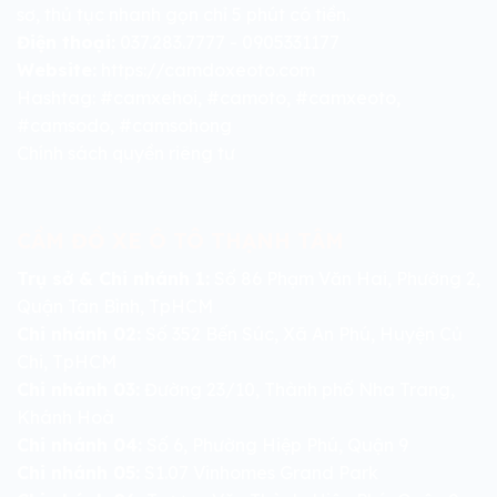
sơ, thủ tục nhanh gọn chỉ 5 phút có tiền.
Điện thoại:
037.283.7777 - 0905331177
Website:
https://camdoxeoto.com
Hashtag: #camxehoi, #camoto, #camxeoto,
#camsodo, #camsohong
Chính sách quyền riêng tư
CẦM ĐỒ XE Ô TÔ THẠNH TÂM
Trụ sở & Chi nhánh 1:
Số 86 Phạm Văn Hai, Phường 2,
Quận Tân Bình, TpHCM
Chi nhánh 02:
Số 352 Bến Súc, Xã An Phú, Huyện Củ
Chi, TpHCM
Chi nhánh 03:
Đường 23/10, Thành phố Nha Trang,
Khánh Hoà
Chi nhánh 04:
Số 6, Phường Hiệp Phú, Quận 9
Chi nhánh 05:
S1.07 Vinhomes Grand Park