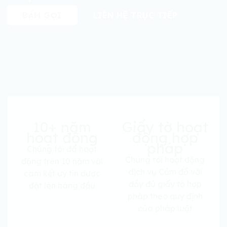
BẤM GỌI
LIÊN HỆ TRỰC TIẾP
10+ năm
Giấy tờ hoạt
hoạt động
động hợp
pháp
Chúng tôi đã hoạt
Chúng tôi hoạt động
động trên 10 năm với
dịch vụ Cầm đồ với
cam kết uy tín được
đầy đủ giấy tờ hợp
đặt lên hàng đầu
pháp theo quy định
của pháp luật