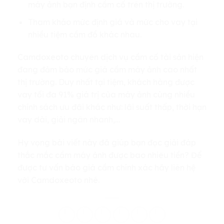
máy ảnh bạn định cầm cố trên thị trường.
Tham khảo mức định giá và mức cho vay tại
nhiều tiệm cầm đồ khác nhau.
Camdoxeoto chuyên dịch vụ cầm cố tài sản hiện
đang đảm bảo mức giá cầm máy ảnh cao nhất
thị trường. Duy nhất tại tiệm, khách hàng được
vay tối đa 91% giá trị của máy ảnh cùng nhiều
chính sách ưu đãi khác như: lãi suất thấp, thời hạn
vay dài, giải ngân nhanh,…
Hy vọng bài viết này đã giúp bạn đọc giải đáp
thắc mắc cầm máy ảnh được bao nhiêu tiền? Để
được tư vấn báo giá cầm chính xác hãy liên hệ
với Camdoxeoto nhé.