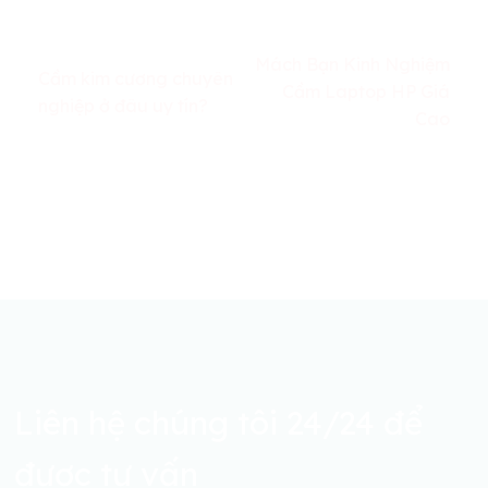
Mách Bạn Kinh Nghiệm
Cầm kim cương chuyên
Cầm Laptop HP Giá
nghiệp ở đâu uy tín?
Cao
Liên hệ chúng tôi 24/24 để
được tư vấn