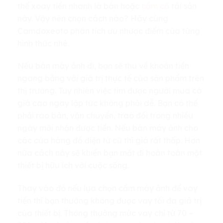
thể xoay tiền nhanh là bán hoặc
cầm cố
tài sản
này. Vậy nên chọn cách nào? Hãy cùng
Camdoxeoto phân tích ưu nhược điểm của từng
hình thức nhé.
Nếu bán máy ảnh đi, bạn sẽ thu về khoản tiền
ngang bằng với giá trị thực tế của sản phẩm trên
thị trường. Tuy nhiên việc tìm được người mua có
giá cao ngay lập tức không phải dễ. Bạn có thể
phải rao bán, vận chuyển, trao đổi trong nhiều
ngày mới nhận được tiền. Nếu bán máy ảnh cho
các cửa hàng đồ điện tử cũ thì giá rất thấp. Hơn
nữa cách này sẽ khiến bạn mất đi hoàn toàn một
thiết bị hữu ích với cuộc sống.
Thay vào đó nếu lựa chọn cầm máy ảnh để vay
tiền thì bạn thường không được vay tối đa giá trị
của thiết bị. Thông thường mức vay chỉ từ 70 –