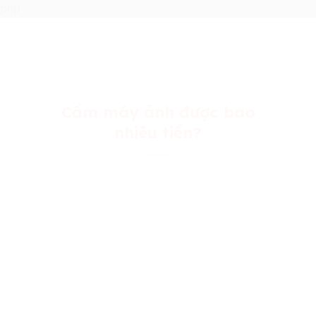
Skip
php
to
content
Cầm máy ảnh được bao
nhiêu tiền?