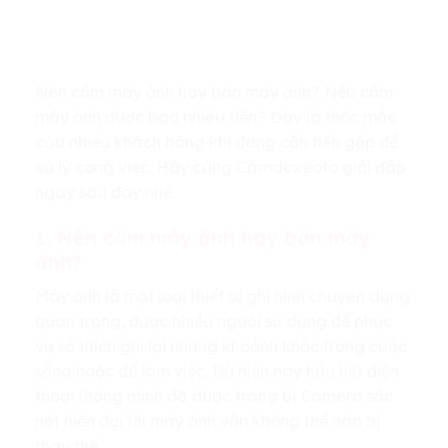
Nên cầm máy ảnh hay bán máy ảnh? Nếu cầm
máy ảnh được bao nhiêu tiền? Đây là thắc mắc
của nhiều khách hàng khi đang cần tiền gấp để
xử lý công việc. Hãy cùng Camdoxeoto giải đáp
ngay sau đây nhé.
1. Nên cầm máy ảnh hay bán máy
ảnh?
Máy ảnh là một loại thiết bị ghi hình chuyên dụng
quan trọng, được nhiều người sử dụng để phục
vụ sở thích ghi lại những khoảnh khắc trong cuộc
sống hoặc để làm việc. Dù hiện nay hầu hết điện
thoại thông minh đã được trang bị Camera sắc
nét hiện đại thì máy ảnh vẫn không thể nào bị
thay thế.