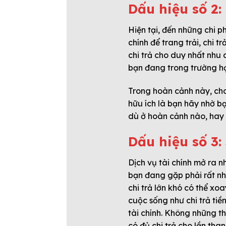
Dấu hiệu số 2:
Hiện tại, đến những chi p
chính để trang trải, chi
chi trả cho duy nhất nhu
bạn đang trong trường hợp
Trong hoàn cảnh này, cho
hữu ích là bạn hãy nhờ bạ
dù ở hoàn cảnh nào, hay 
Dấu hiệu số 3: 
Dịch vụ tài chính mở ra n
bạn đang gặp phải rất nh
chi trả lớn khó có thể x
cuộc sống như chi trả tiề
tài chính. Không những th
có đủ chi trả cho lần tha