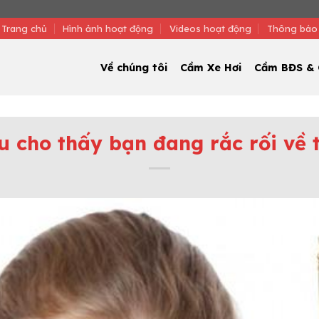
Trang chủ
Hình ảnh hoạt động
Videos hoạt động
Thông báo
Về chúng tôi
Cầm Xe Hơi
Cầm BĐS & 
u cho thấy bạn đang rắc rối về t