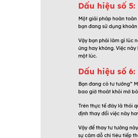
Dấu hiệu số 5:
Một giải pháp hoàn toàn s
bạn đang sử dụng khoản v
Vậy bạn phải làm gì lúc n
ứng hay không. Việc này l
một lúc.
Dấu hiệu số 6
Bạn đang có tư tưởng” Mì
bao giờ thoát khỏi mớ b
Trên thực tế đây là thói
định thay đổi việc này ha
Vậy để thay tư tưởng này
sự cám dỗ chi tiêu tiếp t