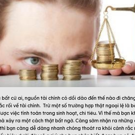
 bất cứ ai, nguồn tài chính có dồi dào đến thế nào đi chăng
c rối về tài chính. Trừ một số trường hợp thật ngoại lệ là b
ược việc tính toán trong sinh hoạt, chi tiêu. Vì thế mà bạn 
 mà xảy ra một cách thật bất ngờ. Càng sớm nhận ra những
h, thì bạn càng dễ dàng nhanh chóng thoát ra khỏi cảnh rắc