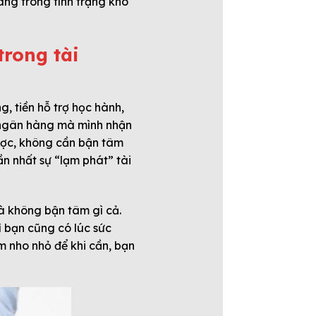
ang trong tình trạng khó
trong tài
 tiền hỗ trợ học hành,
g ngân hàng mà mình nhận
ược, không cần bận tâm
n nhất sự “lạm phát” tài
mà không bận tâm gì cả.
ì bạn cũng có lúc sức
m nho nhỏ để khi cần, bạn