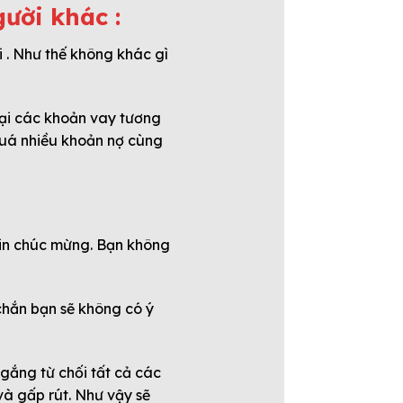
ười khác :
i . Như thế không khác gì
 lại các khoản vay tương
 quá nhiều khoản nợ cùng
xin chúc mừng. Bạn không
chắn bạn sẽ không có ý
gắng từ chối tất cả các
 và gấp rút. Như vậy sẽ