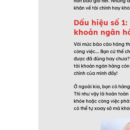
hơn bao giờ hết. Những d
khăn về tài chính hay khô
Dấu hiệu số 1:
khoản ngân h
Với mức báo cáo hàng thá
công việc…. Bạn cứ thế c
được đã đúng hay chưa? 
tài khoản ngân hàng còn b
chính của mình đấy!
Ở ngoài kia, bạn có hàng 
Thì như vậy là hoàn toàn 
khỏe hoặc công việc phát
có thể tự xoay sở mà khôn