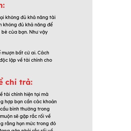
h:
 lại không đủ khả năng tài
ạn không đủ khả năng để
n bè của bạn. Như vậy
ế mượn bất cứ ai. Cách
ộc lập về tài chính cho
 chi trả:
ề tài chính hiện tại mà
ờng hợp bạn cần các khoản
 cầu bình thường trong
 muộn sẽ gặp rắc rối về
ắng rằng hạn mức trong đó
đang gặp phải rắc rối về