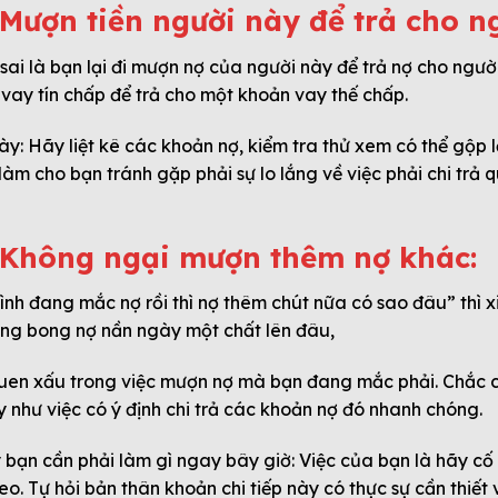
 Mượn tiền người này để trả cho ng
ai là bạn lại đi mượn nợ của người này để trả nợ cho ngườ
ay tín chấp để trả cho một khoản vay thế chấp.
ày: Hãy liệt kê các khoản nợ, kiểm tra thử xem có thể gộp
àm cho bạn tránh gặp phải sự lo lắng về việc phải chi trả
: Không ngại mượn thêm nợ khác:
nh đang mắc nợ rồi thì nợ thêm chút nữa có sao đâu” thì 
òng bong nợ nần ngày một chất lên đâu,
 quen xấu trong việc mượn nợ mà bạn đang mắc phải. Chắc 
y như việc có ý định chi trả các khoản nợ đó nhanh chóng.
 bạn cần phải làm gì ngay bây giờ: Việc của bạn là hãy cố 
heo. Tự hỏi bản thân khoản chi tiếp này có thực sự cần thiết