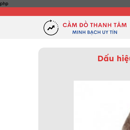
Skip
php
to
content
Dấu hiệ