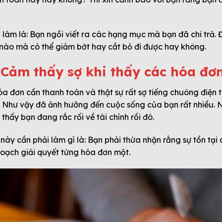
 làm là: Bạn ngồi viết ra các hạng mục mà bạn đã chi trả. 
 nào mà có thể giảm bớt hay cắt bỏ đi được hay không.
 Cảm thấy sợ khi thấy các hóa đơn
 đơn cần thanh toán và thật sự rất sợ tiếng chuông điện 
. Như vậy đã ảnh hưởng đến cuộc sống của bạn rất nhiều. 
hấy bạn đang rắc rối về tài chính rồi đó.
này cần phải làm gì là: Bạn phải thừa nhận rằng sự tồn tạ
hoạch giải quyết từng hóa đơn một.