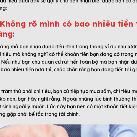
ấu hiệu dưới đây sẽ gợi ý cho bạn nhận biết được bạn có đ
ng:
 Không rõ mình có bao nhiêu tiền 
àng:
ng mà bạn nhận được đều đặn trong tháng ví dụ như lương,
hi tiêu mà không nghĩ có thể khoản tiền bạn đang có tron
Nếu như bạn chủ quan cứ rút tiền toàn bộ mà bạn nhận đ
ao nhiêu tiền nữa thì, chắc chắn rằng bạn đang tiến tới gầ
trăm thứ phải chi tiêu, bạn cứ tiếp tục mua sắm, chi tiêu 
ko nên, bạn hãy nghĩ rằng. Ngoài những lúc bình thường th
 sinh ngoài ý muốn. Lúc này bạn nên có một khoản tiết kiệ
g gặp phải bế tắc trong tài chính.