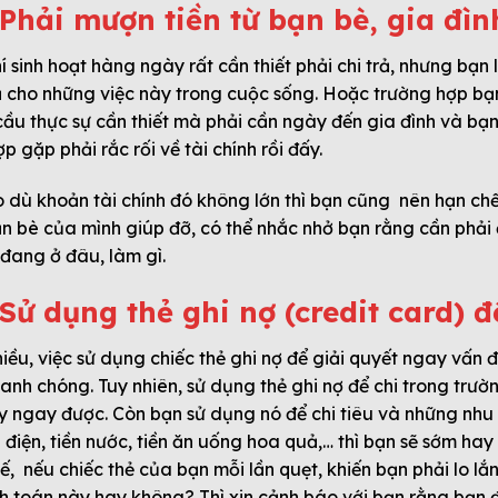
 Phải mượn tiền từ bạn bè, gia đìn
hí sinh hoạt hàng ngày rất cần thiết phải chi trả, nhưng bạn
 trả cho những việc này trong cuộc sống. Hoặc trường hợp b
 cầu thực sự cần thiết mà phải cần ngày đến gia đình và bạ
 gặp phải rắc rối về tài chính rồi đấy.
 dù khoản tài chính đó không lớn thì bạn cũng nên hạn ch
n bè của mình giúp đỡ, có thể nhắc nhở bạn rằng cần phải đ
đang ở đâu, làm gì.
Sử dụng thẻ ghi nợ (credit card) để
hiều, việc sử dụng chiếc thẻ ghi nợ để giải quyết ngay vấn đ
anh chóng. Tuy nhiên, sử dụng thẻ ghi nợ để chi trong trư
oay ngay được. Còn bạn sử dụng nó để chi tiêu và những nhu
n điện, tiền nước, tiền ăn uống hoa quả,… thì bạn sẽ sớm hay
ế, nếu chiếc thẻ của bạn mỗi lần quẹt, khiến bạn phải lo l
nh toán này hay không? Thì xin cảnh báo với bạn rằng bạn 