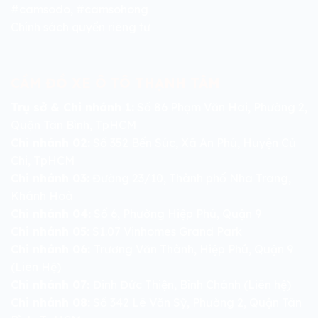
#camsodo, #camsohong
Chính sách quyền riêng tư
CẦM ĐỒ XE Ô TÔ THẠNH TÂM
Trụ sở & Chi nhánh 1:
Số 86 Phạm Văn Hai, Phường 2,
Quận Tân Bình, TpHCM
Chi nhánh 02:
Số 352 Bến Súc, Xã An Phú, Huyện Củ
Chi, TpHCM
Chi nhánh 03:
Đường 23/10, Thành phố Nha Trang,
Khánh Hoà
Chi nhánh 04:
Số 6, Phường Hiệp Phú, Quận 9
Chi nhánh 05:
S1.07 Vinhomes Grand Park
Chi nhánh 06:
Trương Văn Thành, Hiệp Phú, Quận 9
(Liên Hệ)
Chi nhánh 07:
Đinh Đức Thiện, Bình Chánh (Liên hệ)
Chi nhánh 08:
Số 342 Lê Văn Sỹ, Phường 2, Quận Tân