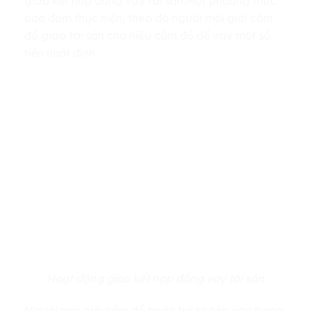
giao kết hợp đồng vay tài sản.Một phương thức
bảo đảm thực hiện, theo đó người môi giới cầm
đồ giao tài sản cho hiệu cầm đồ để vay một số
tiền nhất định.
Hoạt động giao kết hợp đồng vay tài sản
Người môi giới cầm đồ hoàn trả khoản vay trong