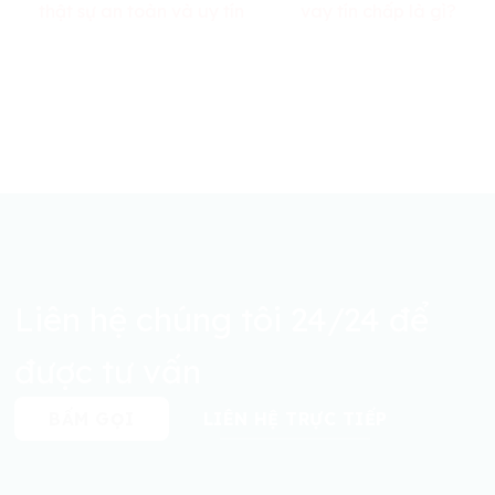
thật sự an toàn và uy tín
vay tín chấp là gì?
Liên hệ chúng tôi 24/24 để
được tư vấn
BẤM GỌI
LIÊN HỆ TRỰC TIẾP