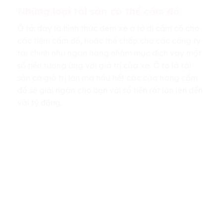
Những loại tài sản có thể cầm đồ
Ô tô: đây là hình thức đem xe ô tô đi cầm cố cho
các tiệm cầm đồ, hoặc thế chấp cho các công ty
tài chính như ngân hàng nhằm mục đích vay một
số tiền tương ứng với giá trị của xe. Ô tô là tài
sản có giá trị lớn mà hầu hết các cửa hàng cầm
đồ sẽ giải ngân cho bạn với số tiền rất lớn lên đến
vài tỷ đồng.