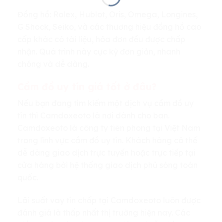
Đồng hồ: Rolex, Hublot, Oris, Omega, Longines,
G Shock, Seiko, và các thương hiệu đồng hồ cao
cấp khác có tài liệu, hóa đơn đều được chấp
nhận. Quá trình này cực kỳ đơn giản, nhanh
chóng và dễ dàng.
Cầm đồ uy tín giá tốt ở đâu?
Nếu bạn đang tìm kiếm một dịch vụ cầm đồ uy
tín thì Camdoxeoto là nơi dành cho ban.
Camdoxeoto là công ty tiên phong tại Việt Nam
trong lĩnh vực cầm đồ uy tín. Khách hàng có thể
dễ dàng giao dịch trực tuyến hoặc trực tiếp tại
cửa hàng bởi hệ thống giao dịch phủ sóng toàn
quốc.
Lãi suất vay tín chấp tại Camdoxeoto luôn được
đánh giá là thấp nhất thị trường hiện nay. Các