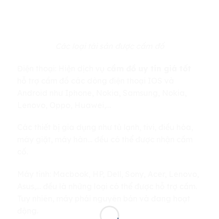
Các loại tài sản được cầm đồ
Điện thoại: Hiện dịch vụ
cầm đồ uy tín giá tốt
hỗ trợ cầm đồ các dòng điện thoại IOS và
Android như Iphone, Nokia, Samsung, Nokia,
Lenovo, Oppo, Huawei,…
Các thiết bị gia dụng như tủ lạnh, tivi, điều hòa,
máy giặt, máy hàn… đều có thể được nhận cầm
cố.
Máy tính: Macbook, HP, Dell, Sony, Acer, Lenovo,
Asus,… đều là những loại có thể được hỗ trợ cầm.
Tuy nhiên, máy phải nguyên bản và đang hoạt
động.