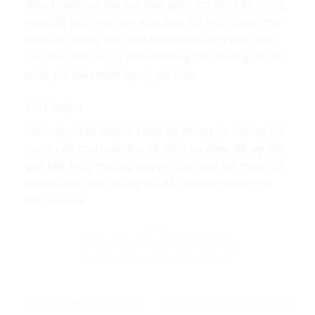
điều khoản và thủ tục đơn giản, có sẵn tiền trong
vòng 30 phút sau khi nộp đơn. Hỗ trợ tài sản thế
chấp đa dạng các loại nhằm đáp ứng nhu cầu
của mọi đối tượng khách hàng. Mọi thông tin lãi
suất, phí đều minh bạch, dễ hiểu.
Kết luận
Như vậy, trên đây là toàn bộ thông tin chúng tôi
cung cấp cho bạn đọc về dịch vụ
cầm đồ uy tín
giá tốt
. Hãy thường xuyên cập nhật và theo dõi
trang web của chúng tôi để có thêm thông tin
hữu ích nhé.
Cầm đồ nhanh liệu có
Tìm hiểu rõ về hình thức