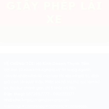
GIẤY PHÉP LÁI
XE
VỀ CHÚNG TÔI: Hộ Kinh Doanh Thạnh Tâm
Với hơn 10 năm kinh nghiệm uy tín trong ngành,
chuyên nhận cầm đồ các loại tài sản có giá trị, định
giá cao, lãi suất thấp. Miễn phí hỗ trợ thủ tục làm hồ
sơ, thủ tục nhanh gọn chỉ 5 phút có tiền.
Điện thoại:
037.283.7777 - 0905331177
Website:
https://camdoxeoto.com
Hashtag: #camxehoi, #camoto, #camxeoto,