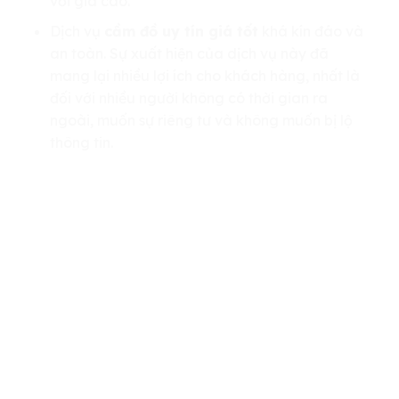
với giá cao.
Dịch vụ
cầm đồ uy tín giá tốt
khá kín đáo và
an toàn. Sự xuất hiện của dịch vụ này đã
mang lại nhiều lợi ích cho khách hàng, nhất là
đối với nhiều người không có thời gian ra
ngoài, muốn sự riêng tư và không muốn bị lộ
thông tin.