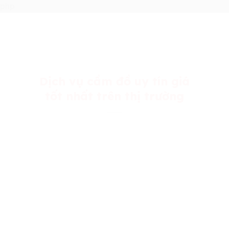
Skip
php
to
content
Dịch vụ cầm đồ uy tín giá
tốt nhất trên thị trường