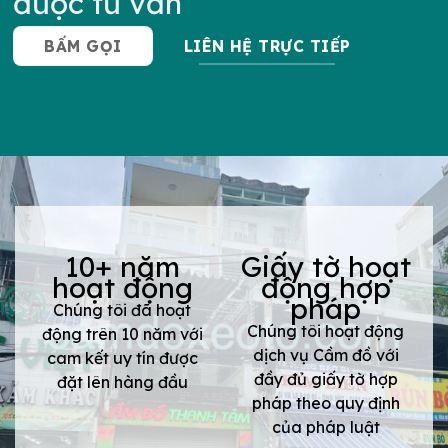
được tư vấn
BẤM GỌI
LIÊN HỆ TRỰC TIẾP
10+ năm
Giấy tờ hoạt
hoạt động
động hợp
pháp
Chúng tôi đã hoạt
Chúng tôi hoạt động
động trên 10 năm với
dịch vụ Cầm đồ với
cam kết uy tín được
đầy đủ giấy tờ hợp
đặt lên hàng đầu
pháp theo quy định
của pháp luật