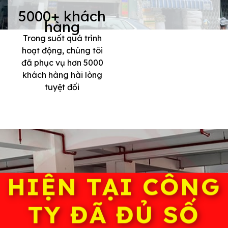
5000+ khách
hàng
Trong suốt quá trình
hoạt động, chúng tôi
đã phục vụ hơn 5000
khách hàng hài lòng
tuyệt đối
HIỆN TẠI CÔNG
TY ĐÃ ĐỦ SỐ