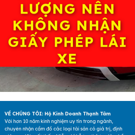
LƯỢNG NÊN
KHÔNG NHẬN
GIẤY PHÉP LÁI
XE
VỀ CHÚNG TÔI: Hộ Kinh Doanh Thạnh Tâm
Với hơn 10 năm kinh nghiệm uy tín trong ngành,
chuyên nhận cầm đồ các loại tài sản có giá trị, định