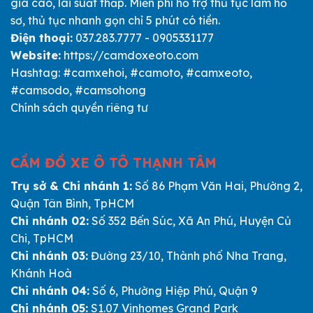
giá cao, lãi suất thấp. Miễn phí hỗ trợ thủ tục làm hồ
sơ, thủ tục nhanh gọn chỉ 5 phút có tiền.
Điện thoại:
037.283.7777 - 0905331177
Website:
https://camdoxeoto.com
Hashtag: #camxehoi, #camoto, #camxeoto,
#camsodo, #camsohong
Chính sách quyền riêng tư
CẦM ĐỒ XE Ô TÔ THẠNH TÂM
Trụ sở & Chi nhánh 1:
Số 86 Phạm Văn Hai, Phường 2,
Quận Tân Bình, TpHCM
Chi nhánh 02:
Số 352 Bến Súc, Xã An Phú, Huyện Củ
Chi, TpHCM
Chi nhánh 03:
Đường 23/10, Thành phố Nha Trang,
Khánh Hoà
Chi nhánh 04:
Số 6, Phường Hiệp Phú, Quận 9
Chi nhánh 05:
S1.07 Vinhomes Grand Park