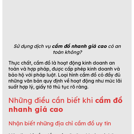
Sử dụng dịch vụ
cầm đồ nhanh giá cao
có an
toàn không?
Thực chất, cầm đồ là hoạt động kinh doanh an
toàn và hợp pháp, được cấp phép kinh doanh và
bảo hộ với pháp luật. Loại hình cầm đồ có đầy đủ
những văn bản quy định về hoạt động như mức lãi
suất hợp lý, giấy tờ thủ tục rõ ràng.
Những điều cần biết khi
cầm đồ
nhanh giá cao
Nhận biết những địa chỉ cầm đồ uy tín