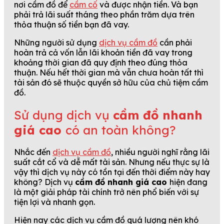
nơi cầm đồ để
cầm cố
và được nhận tiền. Và bạn
phải trả lãi suất tháng theo phần trăm dựa trên
thỏa thuận số tiền bạn đã vay.
Những người sử dụng
dịch vụ cầm đồ
cần phải
hoàn trả cả vốn lẫn lãi khoản tiền đã vay trong
khoảng thời gian đã quy định theo đúng thỏa
thuận. Nếu hết thời gian mà vẫn chưa hoàn tất thì
tài sản đó sẽ thuộc quyền sở hữu của chủ tiệm cầm
đồ.
Sử dụng dịch vụ
cầm đồ nhanh
giá cao
có an toàn không?
Nhắc đến
dịch vụ cầm đồ
, nhiều người nghĩ rằng lãi
suất cắt cổ và dễ mất tài sản. Nhưng nếu thực sự là
vậy thì dịch vụ này có tồn tại đến thời điểm này hay
không? Dịch vụ
cầm đồ nhanh giá cao
hiện đang
là một giải pháp tài chính trở nên phổ biến với sự
tiện lợi và nhanh gọn.
Hiện nay các dịch vụ cầm đồ quá lượng nên khó