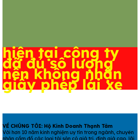
hiện tại công ty
đã đủ số lượng
nên không nhận
giấy phép lái xe
VỀ CHÚNG TÔI: Hộ Kinh Doanh Thạnh Tâm
Với hơn 10 năm kinh nghiệm uy tín trong ngành, chuyên
nhận cầm đồ các loại tài sản có giá trị, định giá cao, lãi