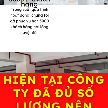
hàng
Trong suốt quá trình
hoạt động, chúng tôi
đã phục vụ hơn 5000
khách hàng hài lòng
tuyệt đối
HIỆN TẠI CÔNG
TY ĐÃ ĐỦ SỐ
LƯỢNG NÊN