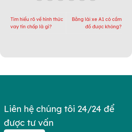
Tìm hiểu rõ về hình thức
Bằng lái xe A1 có cầm
vay tín chấp là gì?
đồ được không?
Liên hệ chúng tôi 24/24 để
được tư vấn