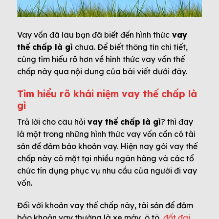
Vay vốn đã lâu bạn đã biết đến hình thức
vay
thế chấp là gì
chưa. Để biết thông tin chi tiết,
cùng tìm hiểu rõ hơn về hình thức vay vốn thế
chấp này qua nội dung của bài viết dưới đây.
Tìm hiểu rõ khái niệm vay thế chấp là
gì
Trả lời cho câu hỏi
vay thế chấp là gì
? thì đây
là một trong những hình thức vay vốn cần có tài
sản để đảm bảo khoản vay. Hiện nay gói vay thế
chấp này có mặt tại nhiều ngân hàng và các tổ
chức tín dụng phục vụ nhu cầu của người đi vay
vốn.
Đối với khoản vay thế chấp này, tài sản để đảm
bảo khoản vay thường là xe máy, ô tô,
đất đai
,