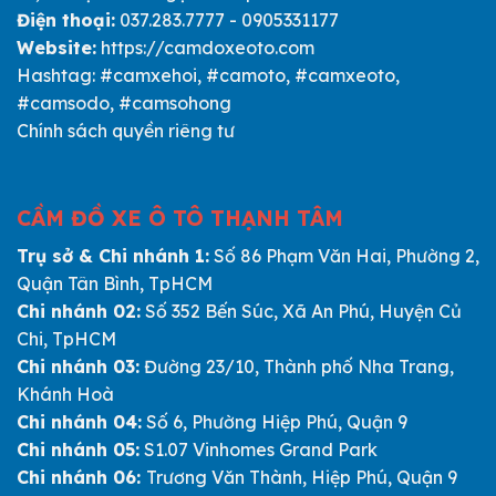
Điện thoại:
037.283.7777 - 0905331177
Website:
https://camdoxeoto.com
Hashtag: #camxehoi, #camoto, #camxeoto,
#camsodo, #camsohong
Chính sách quyền riêng tư
CẦM ĐỒ XE Ô TÔ THẠNH TÂM
Trụ sở & Chi nhánh 1:
Số 86 Phạm Văn Hai, Phường 2,
Quận Tân Bình, TpHCM
Chi nhánh 02:
Số 352 Bến Súc, Xã An Phú, Huyện Củ
Chi, TpHCM
Chi nhánh 03:
Đường 23/10, Thành phố Nha Trang,
Khánh Hoà
Chi nhánh 04:
Số 6, Phường Hiệp Phú, Quận 9
Chi nhánh 05:
S1.07 Vinhomes Grand Park
Chi nhánh 06:
Trương Văn Thành, Hiệp Phú, Quận 9