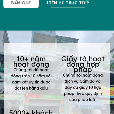
BẤM GỌI
LIÊN HỆ TRỰC TIẾP
10+ năm
Giấy tờ hoạt
hoạt động
động hợp
pháp
Chúng tôi đã hoạt
Chúng tôi hoạt động
động trên 10 năm với
dịch vụ Cầm đồ với
cam kết uy tín được
đầy đủ giấy tờ hợp
đặt lên hàng đầu
pháp theo quy định
của pháp luật
5000+ khách