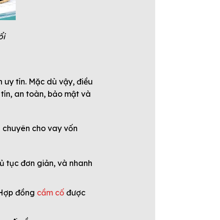
ổi
 uy tín. Mặc dù vậy, điều
tín, an toàn, bảo mật và
nh chuyên cho vay vốn
hủ tục đơn giản, và nhanh
. Hợp đồng
cầm cố
được