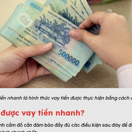
iền nhanh là hình thức vay tiền được thực hiện bằng cách 
 được vay tiền nhanh?
nh cầm đồ cần đảm bảo đầy đủ các điều kiện sau đây để đ