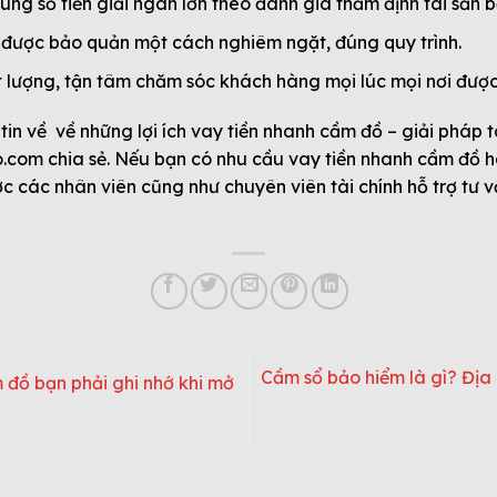
ùng số tiền giải ngân lớn theo đánh giá thẩm định tài sản b
được bảo quản một cách nghiêm ngặt, đúng quy trình.
 lượng, tận tâm chăm sóc khách hàng mọi lúc mọi nơi được 
tin về về những lợi ích vay tiền nhanh cầm đồ – giải pháp 
.com chia sẻ. Nếu bạn có nhu cầu vay tiền nhanh cầm đồ hã
các nhân viên cũng như chuyên viên tài chính hỗ trợ tư 
Cầm sổ bảo hiểm là gì? Địa
 đồ bạn phải ghi nhớ khi mở