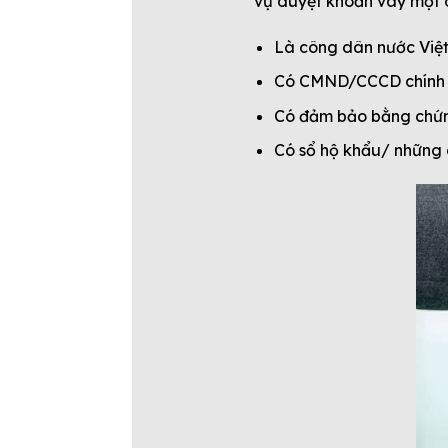
vụ duyệt khoản vay một 
Là công dân nước Việt
Có CMND/CCCD chính c
Có đảm bảo bằng chứng
Có sổ hộ khẩu/ những g