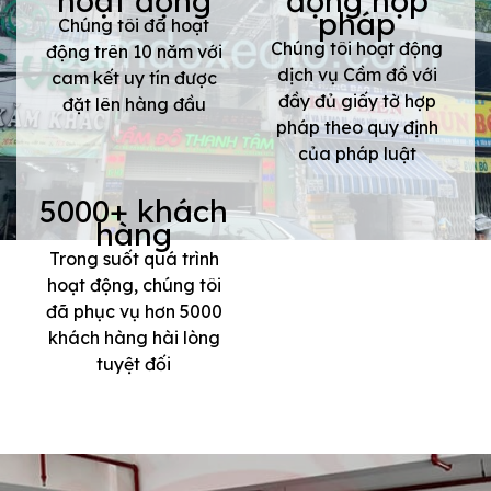
hoạt động
động hợp
pháp
Chúng tôi đã hoạt
Chúng tôi hoạt động
động trên 10 năm với
dịch vụ Cầm đồ với
cam kết uy tín được
đầy đủ giấy tờ hợp
đặt lên hàng đầu
pháp theo quy định
của pháp luật
5000+ khách
hàng
Trong suốt quá trình
hoạt động, chúng tôi
đã phục vụ hơn 5000
khách hàng hài lòng
tuyệt đối