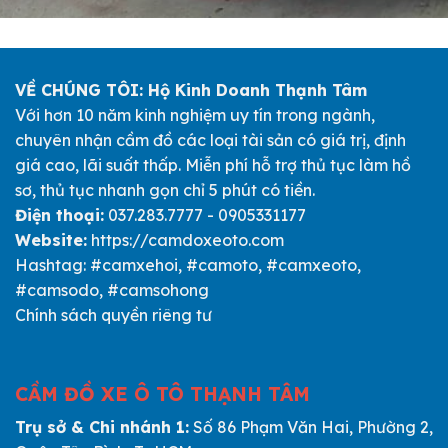
VỀ CHÚNG TÔI: Hộ Kinh Doanh Thạnh Tâm
Với hơn 10 năm kinh nghiệm uy tín trong ngành,
chuyên nhận cầm đồ các loại tài sản có giá trị, định
giá cao, lãi suất thấp. Miễn phí hỗ trợ thủ tục làm hồ
sơ, thủ tục nhanh gọn chỉ 5 phút có tiền.
Điện thoại:
037.283.7777 - 0905331177
Website:
https://camdoxeoto.com
Hashtag: #camxehoi, #camoto, #camxeoto,
#camsodo, #camsohong
Chính sách quyền riêng tư
CẦM ĐỒ XE Ô TÔ THẠNH TÂM
Trụ sở & Chi nhánh 1:
Số 86 Phạm Văn Hai, Phường 2,