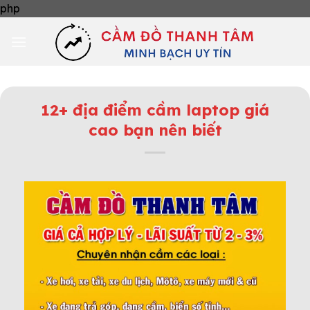
Skip
php
to
content
12+ địa điểm cầm laptop giá
cao bạn nên biết