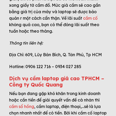
xong giấy tờ cầm đồ. Mức giá cầm sẽ cao gần
bằng giá trị của máy và laptop sẽ được bảo
quản r một cách cẩn thận. Về lãi suất
cầm cố
không quá cao, bạn có thể đóng lãi suất theo
tuần hoặc theo tháng.
Thông tin liên hệ:
Địa Chỉ: 609, Lũy Bán Bích, Q. Tân Phú, Tp HCM
Hotline: 0906 122 716 – 0934 027 285
Dịch vụ cầm laptop giá cao TPHCM –
Công ty Quốc Quang
Nếu bạn đang gặp khó khăn trong kinh doanh
hoặc cần tiền để giải quyết vấn đề cá nhân thì
cầm sổ hồng
, cầm laptop, điện thoại,…sẽ là lựa
chọn nhanh nhất để có tiền. Bởi khi cầm cố laptop