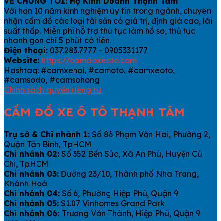
VỀ CHÚNG TÔI: Hộ Kinh Doanh Thạnh Tâm
Với hơn 10 năm kinh nghiệm uy tín trong ngành, chuyên
nhận cầm đồ các loại tài sản có giá trị, định giá cao, lãi
suất thấp. Miễn phí hỗ trợ thủ tục làm hồ sơ, thủ tục
nhanh gọn chỉ 5 phút có tiền.
Điện thoại:
037.283.7777 - 0905331177
Website:
https://camdoxeoto.com
Hashtag: #camxehoi, #camoto, #camxeoto,
#camsodo, #camsohong
Chính sách quyền riêng tư
CẦM ĐỒ XE Ô TÔ THẠNH TÂM
Trụ sở & Chi nhánh 1:
Số 86 Phạm Văn Hai, Phường 2,
Quận Tân Bình, TpHCM
Chi nhánh 02:
Số 352 Bến Súc, Xã An Phú, Huyện Củ
Chi, TpHCM
Chi nhánh 03:
Đường 23/10, Thành phố Nha Trang,
Khánh Hoà
Chi nhánh 04:
Số 6, Phường Hiệp Phú, Quận 9
Chi nhánh 05:
S1.07 Vinhomes Grand Park
Chi nhánh 06:
Trương Văn Thành, Hiệp Phú, Quận 9