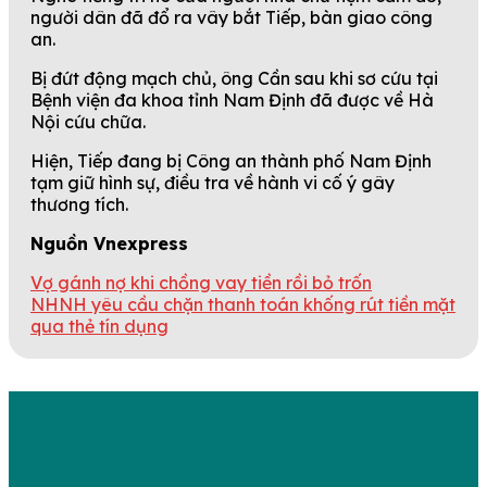
người dân đã đổ ra vây bắt Tiếp, bàn giao công
an.
Bị đứt động mạch chủ, ông Cần sau khi sơ cứu tại
Bệnh viện đa khoa tỉnh Nam Định đã được về Hà
Nội cứu chữa.
Hiện, Tiếp đang bị Công an thành phố Nam Định
tạm giữ hình sự, điều tra về hành vi cố ý gây
thương tích.
Nguồn Vnexpress
Vợ gánh nợ khi chồng vay tiền rồi bỏ trốn
NHNH yêu cầu chặn thanh toán khống rút tiền mặt
qua thẻ tín dụng