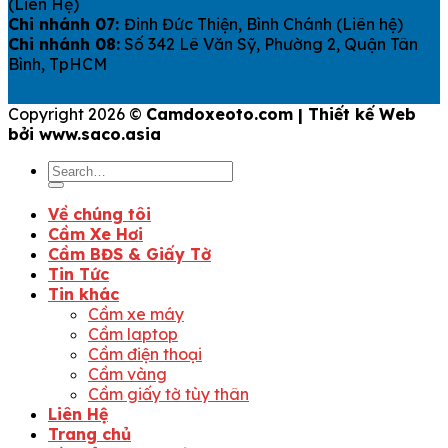
(Liên Hệ)
Chi nhánh 07:
Đinh Đức Thiện, Bình Chánh (Liên hệ)
Chi nhánh 08:
Số 342 Lê Văn Sỹ, Phường 2, Quận Tân
Bình, TpHCM
Copyright 2026 ©
Camdoxeoto.com | Thiết kế Web
bởi www.saco.asia
Về chúng tôi
Cầm Xe Hơi
Cầm BĐS & Giấy Tờ
Tin Tức
Tin khác
Cầm xe máy
Cầm laptop
Cầm điện thoại
Cầm vàng
Cầm giấy tờ tùy thân
Liên Hệ
Trang chủ