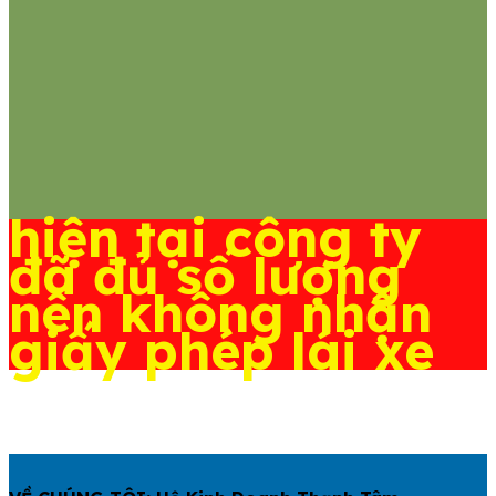
hiện tại công ty
đã đủ số lượng
nên không nhận
giấy phép lái xe