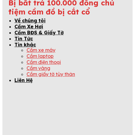
Bị bắt trả 100.000 đồng chủ
tiệm cầm đồ bị cắt cổ
Về chúng tôi
Cầm Xe Hơi
Cầm BĐS & Giấy Tờ
Tin Tức
Tin khác
Cầm xe máy
Cầm laptop
Cầm điện thoại
Cầm vàng
Cầm giấy tờ tùy thân
Liên Hệ