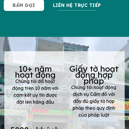
BẤM GỌI
LIÊN HỆ TRỰC TIẾP
10+ năm
Giấy tờ hoạt
hoạt động
động hợp
pháp
Chúng tôi đã hoạt
Chúng tôi hoạt động
động trên 10 năm với
dịch vụ Cầm đồ với
cam kết uy tín được
đầy đủ giấy tờ hợp
đặt lên hàng đầu
pháp theo quy định
của pháp luật