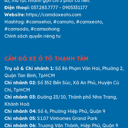
sơ, thủ tục nhanh gọn chỉ 5 phút có tiền.
Điện thoại:
037.283.7777 - 0905331177
Website:
https://camdoxeoto.com
Hashtag: #camxehoi, #camoto, #camxeoto,
#camsodo, #camsohong
Chính sách quyền riêng tư
CẦM ĐỒ XE Ô TÔ THẠNH TÂM
Trụ sở & Chi nhánh 1:
Số 86 Phạm Văn Hai, Phường 2,
Quận Tân Bình, TpHCM
Chi nhánh 02:
Số 352 Bến Súc, Xã An Phú, Huyện Củ
Chi, TpHCM
Chi nhánh 03:
Đường 23/10, Thành phố Nha Trang,
Khánh Hoà
Chi nhánh 04:
Số 6, Phường Hiệp Phú, Quận 9
Chi nhánh 05:
S1.07 Vinhomes Grand Park
Chi nhánh 06:
Trương Văn Thành, Hiệp Phú, Quận 9