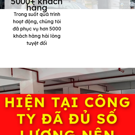
5000+ khách
hàng
Trong suốt quá trình
hoạt động, chúng tôi
đã phục vụ hơn 5000
khách hàng hài lòng
tuyệt đối
HIỆN TẠI CÔNG
TY ĐÃ ĐỦ SỐ