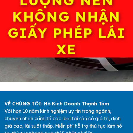
LƯỢNG NÊN
KHÔNG NHẬN
GIẤY PHÉP LÁI
XE
VỀ CHÚNG TÔI: Hộ Kinh Doanh Thạnh Tâm
Với hơn 10 năm kinh nghiệm uy tín trong ngành,
chuyên nhận cầm đồ các loại tài sản có giá trị, định
giá cao, lãi suất thấp. Miễn phí hỗ trợ thủ tục làm hồ