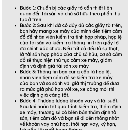
Bước 1: Chuẩn bị các giấy tờ cần thiết liên
quan đến tài sản và chủ sở hữu theo phần thủ
tục ở trên
Bước 2: Sau khi đã có đầy đủ các giấy tờ trên,
bạn hãy mang xe máy của mình đến tiệm cầm
đồ để nhân viên kiểm tra tính hợp pháp, hợp lệ
của tài sản và kiểm tra thông tin trên giấy tờ
đã chính xác chưa. Nếu tất cả đều là sự thật,
là tài sản hợp pháp của chủ sở hữu, cơ sở cầm
đồ sẽ thực hiện thủ tục cầm xe máy, giám
định và định giá tài sản xe máy.
Bước 3: Thông tin bạn cung cấp là hợp lệ,
nhân viên tiệm cầm đồ sẽ kiểm tra xe máy
của bạn và so sánh với giá thị trường để đưa
ra mức giá phù hợp với xe, xe càng mới thì
việc định giá càng tốt.
Bước 4: Thương lượng khoản vay và lãi suất.
Sau khi hoàn tất quá trình kiểm tra, thẩm định
xe máy, thường sẽ có biên bản thẩm định tài
sản, tiệm cầm đồ và bạn sẽ đi đến thống nhất
về khoản vay phù hợp, thời hạn vay, kỳ hạn,
trả gốc, lãi suất hàng tháng.