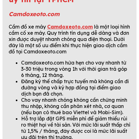
Camdoxeoto.com
Cầm đồ xe máy
Camdoxeoto.com
là một loại hình
cầm cố xe máy. Quy trình tín dụng dễ dàng và đơn
xin được duyệt nhanh chóng qua điện thoại. Dưới
đây là một số ưu điểm khi thực hiện giao dịch cầm
đồ tại Camdoxeoto.com
Camdoxeoto.com hứa hẹn cho vay nhanh từ
3-30 triệu trong vòng 1h với thời gian trả góp
6 tháng, 12 tháng.
Đăng ký thế chấp trực tuyến mà không cần đi
đường vòng và ký hợp đồng tại điểm giao
dịch bạn đã chọn.
Cho vay nhanh chóng không cần chứng minh
thu nhập, không cần phán xét nhà, cơ quan
(nếu bạn có thuê bao Viettel và Mobi-Sim).
Hỗ trợ lắp đặt GPS miễn phí để giảm thiểu rủi
ro thiệt hại về tài sản. Với mức lãi suất thấp chỉ
từ 1,5% / tháng, đây được coi là mức lãi suất
ưu đãi trên thị trường.