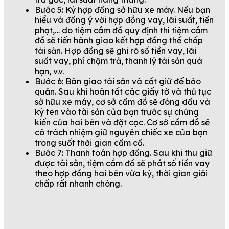
Bước 5: Ký hợp đồng sở hữu xe máy. Nếu bạn
hiểu và đồng ý với hợp đồng vay, lãi suất, tiền
phạt,… do tiệm cầm đồ quy định thì tiệm cầm
đồ sẽ tiến hành giao kết hợp đồng thế chấp
tài sản. Hợp đồng sẽ ghi rõ số tiền vay, lãi
suất vay, phí chậm trả, thanh lý tài sản quá
hạn, v.v.
Bước 6: Bàn giao tài sản và cất giữ để bảo
quản. Sau khi hoàn tất các giấy tờ và thủ tục
sở hữu xe máy, cơ sở cầm đồ sẽ đóng dấu và
ký tên vào tài sản của bạn trước sự chứng
kiến ​​của hai bên và đặt cọc. Cơ sở cầm đồ sẽ
có trách nhiệm giữ nguyên chiếc xe của bạn
trong suốt thời gian cầm cố.
Bước 7: Thanh toán hợp đồng. Sau khi thu giữ
được tài sản, tiệm cầm đồ sẽ phát số tiền vay
theo hợp đồng hai bên vừa ký, thời gian giải
chấp rất nhanh chóng.