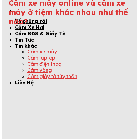
Cầm xe máy online và cầm xe
máy ở tiệm khác nhau như thế
nào?
Về chúng tôi
Cầm Xe Hơi
Cầm BĐS & Giấy Tờ
Tin Tức
Tin khác
Cầm xe máy
Cầm laptop
Cầm điện thoại
Cầm vàng
Cầm giấy tờ tùy thân
Liên Hệ