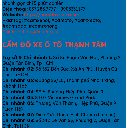
nhanh gọn chỉ 5 phút có tiền.
Điện thoại:
037.283.7777 - 0905331177
Website:
https://camdoxeoto.com
Hashtag: #camxehoi, #camoto, #camxeoto,
#camsodo, #camsohong
Chính sách quyền riêng tư
CẦM ĐỒ XE Ô TÔ THẠNH TÂM
Trụ sở & Chi nhánh 1:
Số 86 Phạm Văn Hai, Phường 2,
Quận Tân Bình, TpHCM
Chi nhánh 02:
Số 352 Bến Súc, Xã An Phú, Huyện Củ
Chi, TpHCM
Chi nhánh 03:
Đường 23/10, Thành phố Nha Trang,
Khánh Hoà
Chi nhánh 04:
Số 6, Phường Hiệp Phú, Quận 9
Chi nhánh 05:
S1.07 Vinhomes Grand Park
Chi nhánh 06:
Trương Văn Thành, Hiệp Phú, Quận 9
(Liên Hệ)
Chi nhánh 07:
Đinh Đức Thiện, Bình Chánh (Liên hệ)
Chi nhánh 08:
Số 342 Lê Văn Sỹ, Phường 2, Quận Tân
Bình, TpHCM