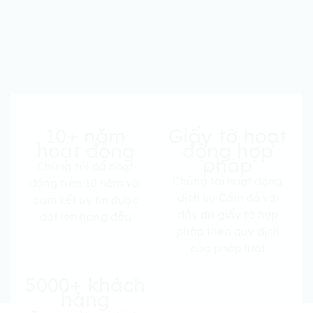
10+ năm
Giấy tờ hoạt
hoạt động
động hợp
pháp
Chúng tôi đã hoạt
Chúng tôi hoạt động
động trên 10 năm với
dịch vụ Cầm đồ với
cam kết uy tín được
đầy đủ giấy tờ hợp
đặt lên hàng đầu
pháp theo quy định
của pháp luật
5000+ khách
hàng