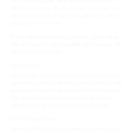
về số tiền đóng bảo hiểm, quá trình đóng bảo
hiểm của cá nhân. Do đó, loại sổ này có giá trị về
mặt kinh tế. Chính vì thế, hoàn toàn có thể để sử
dụng
dịch vụ cầm đồ
.
Trong một số tình huống cấp bách, người dùng
vẫn nên lựa chọn
dịch vụ cầm sổ bảo hiểm xã
hội
vì những lý do sau.
Định giá cao
Sổ bảo hiểm xã hội có khả năng đem lại định giá
cao bởi bên cầm đồ sẽ căn cứ thực tế vào số tiền,
quy trình mà bạn đóng bảo hiểm xã hội trước đó.
Việc định giá cao sẽ có lợi cho bạn giúp bạn
nhanh chóng có được khoản tiền giải ngân.
Có tính thuận tiện
Sổ bảo hiểm xã hội đối với một công dân trưởng