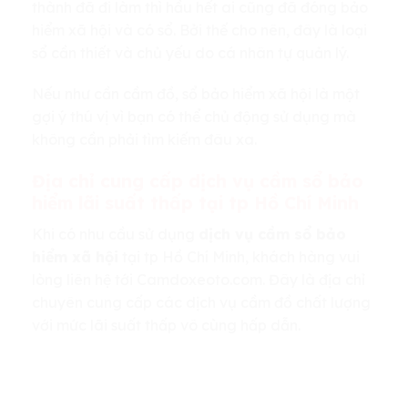
thành đã đi làm thì hầu hết ai cũng đã đóng bảo
hiểm xã hội và có sổ. Bởi thế cho nên, đây là loại
sổ cần thiết và chủ yếu do cá nhân tự quản lý.
Nếu như cần cầm đồ, sổ bảo hiểm xã hội là một
gợi ý thú vị vì bạn có thể chủ động sử dụng mà
không cần phải tìm kiếm đâu xa.
Địa chỉ cung cấp dịch vụ cầm sổ bảo
hiểm lãi suất thấp tại tp Hồ Chí Minh
Khi có nhu cầu sử dụng
dịch vụ cầm sổ bảo
hiểm xã hội
tại tp Hồ Chí Minh, khách hàng vui
lòng liên hệ tới Camdoxeoto.com. Đây là địa chỉ
chuyên cung cấp các dịch vụ cầm đồ chất lượng
với mức lãi suất thấp vô cùng hấp dẫn.