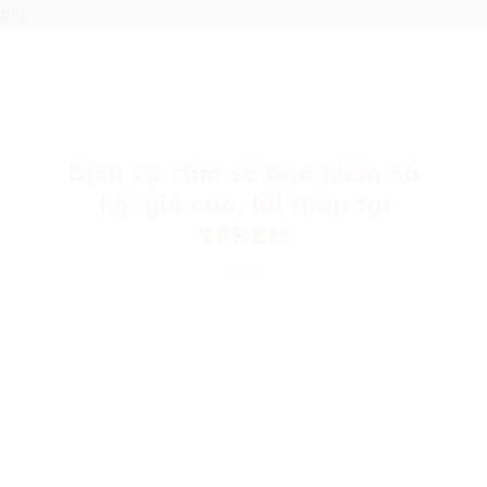
Skip
php
to
content
Dịch vụ cầm sổ bảo hiểm xã
hội giá cao, lãi thấp tại
TPHCM