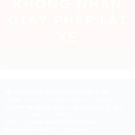
KHÔNG NHẬN
GIẤY PHÉP LÁI
XE
VỀ CHÚNG TÔI: Hộ Kinh Doanh Thạnh Tâm
Với hơn 10 năm kinh nghiệm uy tín trong ngành,
chuyên nhận cầm đồ các loại tài sản có giá trị, định
giá cao, lãi suất thấp. Miễn phí hỗ trợ thủ tục làm hồ
sơ, thủ tục nhanh gọn chỉ 5 phút có tiền.
Điện thoại:
037.283.7777 - 0905331177