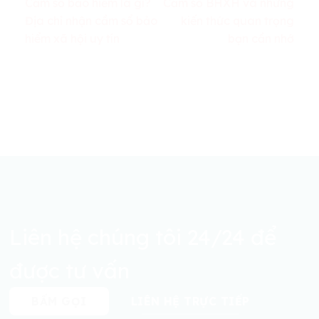
Cầm sổ bảo hiểm là gì?
Cầm sổ BHXH và những
Địa chỉ nhận cầm sổ bảo
kiến thức quan trọng
hiểm xã hội uy tín
bạn cần nhớ
Liên hệ chúng tôi 24/24 để
được tư vấn
BẤM GỌI
LIÊN HỆ TRỰC TIẾP