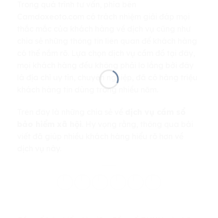
Trong quá trình tư vấn, phía bên
Camdoxeoto.com có trách nhiệm giải đáp mọi
thắc mắc của khách hàng về dịch vụ cũng như
chia sẻ những thông tin liên quan để khách hàng
có thể nắm rõ. Lựa chọn dịch vụ cầm đồ tại đây,
mọi khách hàng đều không phải lo lắng bởi đây
là địa chỉ uy tín, chuyên nghiệp, đã có hàng triệu
khách hàng tin dùng trong nhiều năm.
Trên đây là những chia sẻ về
dịch vụ cầm sổ
bảo hiểm xã hội
. Hy vọng rằng, thông qua bài
viết đã giúp nhiều khách hàng hiểu rõ hơn về
dịch vụ này.