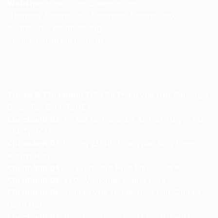
Website:
https://camdoxeoto.com
Hashtag: #camxehoi, #camoto, #camxeoto,
#camsodo, #camsohong
Chính sách quyền riêng tư
CẦM ĐỒ XE Ô TÔ THẠNH TÂM
Trụ sở & Chi nhánh 1:
Số 86 Phạm Văn Hai, Phường 2,
Quận Tân Bình, TpHCM
Chi nhánh 02:
Số 352 Bến Súc, Xã An Phú, Huyện Củ
Chi, TpHCM
Chi nhánh 03:
Đường 23/10, Thành phố Nha Trang,
Khánh Hoà
Chi nhánh 04:
Số 6, Phường Hiệp Phú, Quận 9
Chi nhánh 05:
S1.07 Vinhomes Grand Park
Chi nhánh 06:
Trương Văn Thành, Hiệp Phú, Quận 9
(Liên Hệ)
Chi nhánh 07:
Đinh Đức Thiện, Bình Chánh (Liên hệ)