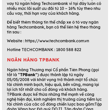
vay từ ngân hàng Techcombank vì tại đây luôn có
nhiều mức lãi suất ưu đãi từ 10 – 16% tùy theo nhu
cầu vay, thời hạn vay của khách hàng.
Để biết thêm thông tin thế chấp xe ô tô vay ngân
hàng Techcombank, bạn có thể liên hệ theo thông
tin sau :
Website : https://www.techcombank.com.vn
Hotline TECHCOMBANK : 1800 588 822
NGÂN HÀNG TPBANK
Ngân hàng Thương mại Cổ phần Tiên Phong (gọi
tắt là “
TPBank
”) được thành lập từ ngày
05/05/2008 với khát vọng trở thành một tổ chức
tài chính minh bạch, hiệu quả, bền vững, mang lại
lợi ích tốt nhất cho cổ đông và khách hàng.
TPBank được kế thừa những thế mạnh về công
nghệ hiện đại, kinh nghiệm thị trường cùng tiềm lực
tài chính của các cổ đông chiến lược bao gồm:Tập
đoàn Vàng bạc Đá quý DOJI, Tập đoàn Công