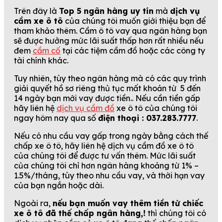
Trên đây là
Top 5 ngân hàng uy tín
mà
dịch vụ
cầm xe ô tô
của chúng tôi muốn giới thiệu bạn để
tham khảo thêm. Cầm ô tô vay qua ngân hàng bạn
sẽ được hưởng mức lãi suất thấp hơn rất nhiều nếu
đem
cầm cố
tại các tiệm cầm đồ hoặc các công ty
tài chính khác.
Tuy nhiên, tùy theo ngân hàng mà có các quy trình
giải quyết hồ sơ riêng thủ tục mất khoản từ 5 đến
14 ngày bạn mới vay được tiền.. Nếu cần tiền gấp
hãy liên hệ
dịch vụ cầm đồ
xe ô tô của chúng tôi
ngay hôm nay qua số
điện thoại : 037.283.7777
.
Nếu có nhu cầu vay gấp trong ngày bằng cách thế
chấp xe ô tô, hãy liên hệ dịch vụ cầm đồ xe ô tô
của chúng tôi để được tư vấn thêm. Mức lãi suất
của chúng tôi chỉ hơn ngân hàng khoảng từ 1% –
1.5%/tháng, tùy theo nhu cầu vay, và thời hạn vay
của bạn ngắn hoặc dài.
Ngoài ra,
nếu bạn muốn vay thêm tiền từ chiếc
xe ô tô đã thế chấp ngân hàng,!
thì chúng tôi có