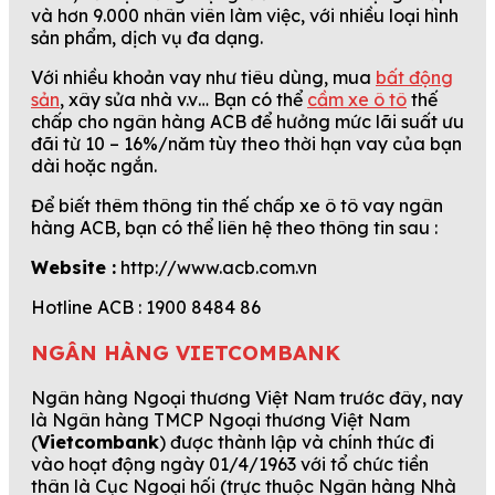
và hơn 9.000 nhân viên làm việc, với nhiều loại hình
sản phẩm, dịch vụ đa dạng.
Với nhiều khoản vay như tiêu dùng, mua
bất động
sản
, xây sửa nhà v.v… Bạn có thể
cầm xe ô tô
thế
chấp cho ngân hàng ACB để hưởng mức lãi suất ưu
đãi từ 10 – 16%/năm tùy theo thời hạn vay của bạn
dài hoặc ngắn.
Để biết thêm thông tin thế chấp xe ô tô vay ngân
hàng ACB, bạn có thể liên hệ theo thông tin sau :
Website :
http://www.acb.com.vn
Hotline ACB : 1900 8484 86
NGÂN HÀNG VIETCOMBANK
Ngân hàng Ngoại thương Việt Nam trước đây, nay
là Ngân hàng TMCP Ngoại thương Việt Nam
(
Vietcombank
) được thành lập và chính thức đi
vào hoạt động ngày 01/4/1963 với tổ chức tiền
thân là Cục Ngoại hối (trực thuộc Ngân hàng Nhà