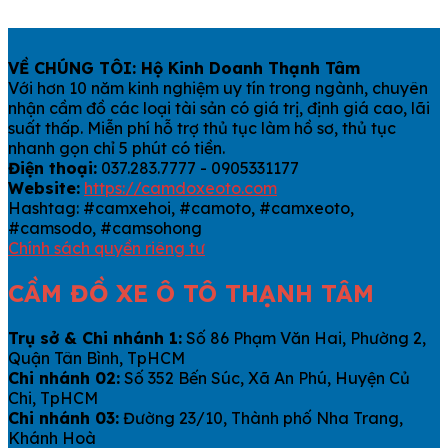
VỀ CHÚNG TÔI: Hộ Kinh Doanh Thạnh Tâm
Với hơn 10 năm kinh nghiệm uy tín trong ngành, chuyên
nhận cầm đồ các loại tài sản có giá trị, định giá cao, lãi
suất thấp. Miễn phí hỗ trợ thủ tục làm hồ sơ, thủ tục
nhanh gọn chỉ 5 phút có tiền.
Điện thoại:
037.283.7777 - 0905331177
Website:
https://camdoxeoto.com
Hashtag: #camxehoi, #camoto, #camxeoto,
#camsodo, #camsohong
Chính sách quyền riêng tư
CẦM ĐỒ XE Ô TÔ THẠNH TÂM
Trụ sở & Chi nhánh 1:
Số 86 Phạm Văn Hai, Phường 2,
Quận Tân Bình, TpHCM
Chi nhánh 02:
Số 352 Bến Súc, Xã An Phú, Huyện Củ
Chi, TpHCM
Chi nhánh 03:
Đường 23/10, Thành phố Nha Trang,
Khánh Hoà