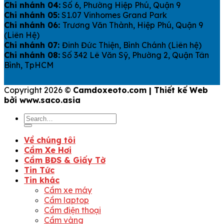
Chi nhánh 04:
Số 6, Phường Hiệp Phú, Quận 9
Chi nhánh 05:
S1.07 Vinhomes Grand Park
Chi nhánh 06:
Trương Văn Thành, Hiệp Phú, Quận 9
(Liên Hệ)
Chi nhánh 07:
Đinh Đức Thiện, Bình Chánh (Liên hệ)
Chi nhánh 08:
Số 342 Lê Văn Sỹ, Phường 2, Quận Tân
Bình, TpHCM
Copyright 2026 ©
Camdoxeoto.com | Thiết kế Web
bởi www.saco.asia
Về chúng tôi
Cầm Xe Hơi
Cầm BĐS & Giấy Tờ
Tin Tức
Tin khác
Cầm xe máy
Cầm laptop
Cầm điện thoại
Cầm vàng