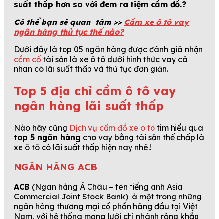
suất thấp hơn so với đem ra tiệm cầm đồ.?
Có thể bạn sẽ quan tâm >>
Cầm xe ô tô vay
ngân hàng thủ tục thế nào?
Dưới đây là top 05 ngân hàng được đánh giá nhận
cầm cố
tài sản là xe ô tô dưới hình thức vay cá
nhân có lãi suất thấp và thủ tục đơn giản.
Top 5 địa chỉ cầm ô tô vay
ngân hàng lãi suất thấp
Nào hãy cũng
Dịch vụ cầm đồ xe ô tô
tìm hiểu qua
top 5 ngân hàng
cho vay bằng tài sản thế chấp là
xe ô tô có lãi suất thấp hiện nay nhé.!
NGÂN HÀNG ACB
ACB
(Ngân hàng Á Châu – tên tiếng anh Asia
Commercial Joint Stock Bank) là một trong những
ngân hàng thương mại cổ phần hàng đầu tại Việt
Nam, với hệ thống mạng lưới chi nhánh rộng khắp