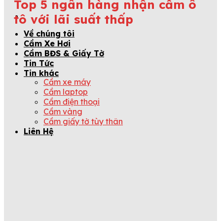
Top 5 ngân hàng nhận cầm ô
tô với lãi suất thấp
Về chúng tôi
Cầm Xe Hơi
Cầm BĐS & Giấy Tờ
Tin Tức
Tin khác
Cầm xe máy
Cầm laptop
Cầm điện thoại
Cầm vàng
Cầm giấy tờ tùy thân
Liên Hệ