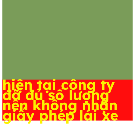
hiện tại công ty
đã đủ số lượng
nên không nhận
giấy phép lái xe