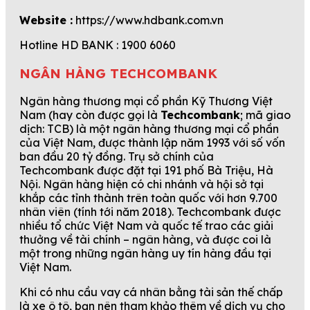
Website :
https://www.hdbank.com.vn
Hotline HD BANK : 1900 6060
NGÂN HÀNG TECHCOMBANK
Ngân hàng thương mại cổ phần Kỹ Thương Việt
Nam (hay còn được gọi là
Techcombank
; mã giao
dịch: TCB) là một ngân hàng thương mại cổ phần
của Việt Nam, được thành lập năm 1993 với số vốn
ban đầu 20 tỷ đồng. Trụ sở chính của
Techcombank được đặt tại 191 phố Bà Triệu, Hà
Nội. Ngân hàng hiện có chi nhánh và hội sở tại
khắp các tỉnh thành trên toàn quốc với hơn 9.700
nhân viên (tính tới năm 2018). Techcombank được
nhiều tổ chức Việt Nam và quốc tế trao các giải
thưởng về tài chính – ngân hàng, và được coi là
một trong những ngân hàng uy tín hàng đầu tại
Việt Nam.
Khi có nhu cầu vay cá nhân bằng tài sản thế chấp
là xe ô tô, bạn nên tham khảo thêm về dịch vụ cho