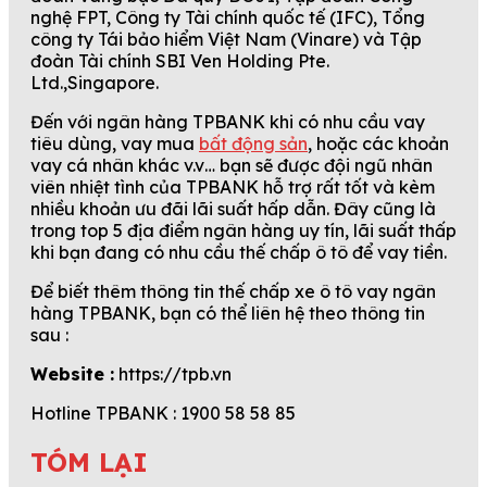
nghệ FPT, Công ty Tài chính quốc tế (IFC), Tổng
công ty Tái bảo hiểm Việt Nam (Vinare) và Tập
đoàn Tài chính SBI Ven Holding Pte.
Ltd.,Singapore.
Đến với ngân hàng TPBANK khi có nhu cầu vay
tiêu dùng, vay mua
bất động sản
, hoặc các khoản
vay cá nhân khác v.v… bạn sẽ được đội ngũ nhân
viên nhiệt tình của TPBANK hỗ trợ rất tốt và kèm
nhiều khoản ưu đãi lãi suất hấp dẫn. Đây cũng là
trong top 5 địa điểm ngân hàng uy tín, lãi suất thấp
khi bạn đang có nhu cầu thế chấp ô tô để vay tiền.
Để biết thêm thông tin thế chấp xe ô tô vay ngân
hàng TPBANK, bạn có thể liên hệ theo thông tin
sau :
Website :
https://tpb.vn
Hotline TPBANK : 1900 58 58 85
TÓM LẠI