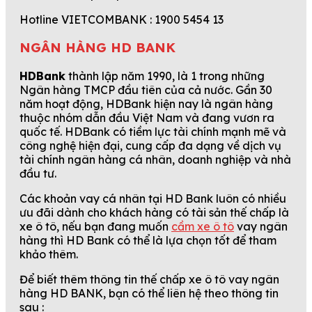
Hotline VIETCOMBANK : 1900 5454 13
NGÂN HÀNG HD BANK
HDBank
thành lập năm 1990, là 1 trong những
Ngân hàng TMCP đầu tiên của cả nước. Gần 30
năm hoạt động, HDBank hiện nay là ngân hàng
thuộc nhóm dẫn đầu Việt Nam và đang vươn ra
quốc tế. HDBank có tiềm lực tài chính mạnh mẽ và
công nghệ hiện đại, cung cấp đa dạng về dịch vụ
tài chính ngân hàng cá nhân, doanh nghiệp và nhà
đầu tư.
Các khoản vay cá nhân tại HD Bank luôn có nhiều
ưu đãi dành cho khách hàng có tài sản thế chấp là
xe ô tô, nếu bạn đang muốn
cầm xe ô tô
vay ngân
hàng thì HD Bank có thể là lựa chọn tốt để tham
khảo thêm.
Để biết thêm thông tin thế chấp xe ô tô vay ngân
hàng HD BANK, bạn có thể liên hệ theo thông tin
sau :