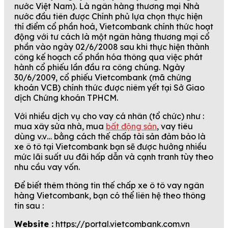
nước Việt Nam). Là ngân hàng thương mại Nhà
nước đầu tiên được Chính phủ lựa chọn thực hiện
thí điểm cổ phần hoá, Vietcombank chính thức hoạt
động với tư cách là một ngân hàng thương mại cổ
phần vào ngày 02/6/2008 sau khi thực hiện thành
công kế hoạch cổ phần hóa thông qua việc phát
hành cổ phiếu lần đầu ra công chúng. Ngày
30/6/2009, cổ phiếu Vietcombank (mã chứng
khoán VCB) chính thức được niêm yết tại Sở Giao
dịch Chứng khoán TPHCM.
Với nhiều dịch vụ cho vay cá nhân (tổ chức) như :
mua xây sửa nhà, mua
bất động sản
, vay tiêu
dùng v.v… bằng cách thế chấp tài sản đảm bảo là
xe ô tô tại Vietcombank bạn sẽ được hưởng nhiều
mức lãi suất ưu đãi hấp dẫn và cạnh tranh tùy theo
nhu cầu vay vốn.
Để biết thêm thông tin thế chấp xe ô tô vay ngân
hàng Vietcombank, bạn có thể liên hệ theo thông
tin sau :
Website :
https://portal.vietcombank.com.vn