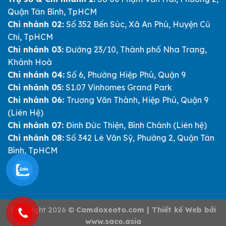
Quận Tân Bình, TpHCM
Chi nhánh 02:
Số 352 Bến Súc, Xã An Phú, Huyện Củ
Chi, TpHCM
Chi nhánh 03:
Đường 23/10, Thành phố Nha Trang,
Khánh Hoà
Chi nhánh 04:
Số 6, Phường Hiệp Phú, Quận 9
Chi nhánh 05:
S1.07 Vinhomes Grand Park
Chi nhánh 06:
Trương Văn Thành, Hiệp Phú, Quận 9
(Liên Hệ)
Chi nhánh 07:
Đinh Đức Thiện, Bình Chánh (Liên hệ)
Chi nhánh 08:
Số 342 Lê Văn Sỹ, Phường 2, Quận Tân
Bình, TpHCM
Copyright 2026 ©
Camdoxeoto.com | Thiết kế Web bởi
www.saco.asia