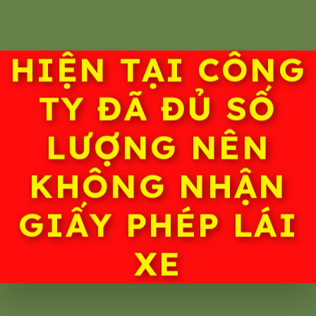
HIỆN TẠI CÔNG
TY ĐÃ ĐỦ SỐ
LƯỢNG NÊN
KHÔNG NHẬN
GIẤY PHÉP LÁI
XE