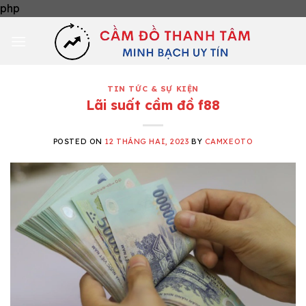
Skip
php
to
content
TIN TỨC & SỰ KIỆN
Lãi suất cầm đồ f88
POSTED ON
12 THÁNG HAI, 2023
BY
CAMXEOTO