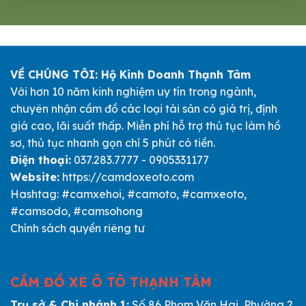
VỀ CHÚNG TÔI: Hộ Kinh Doanh Thạnh Tâm
Với hơn 10 năm kinh nghiệm uy tín trong ngành,
chuyên nhận cầm đồ các loại tài sản có giá trị, định
giá cao, lãi suất thấp. Miễn phí hỗ trợ thủ tục làm hồ
sơ, thủ tục nhanh gọn chỉ 5 phút có tiền.
Điện thoại:
037.283.7777 - 0905331177
Website:
https://camdoxeoto.com
Hashtag: #camxehoi, #camoto, #camxeoto,
#camsodo, #camsohong
Chính sách quyền riêng tư
CẦM ĐỒ XE Ô TÔ THẠNH TÂM
Trụ sở & Chi nhánh 1:
Số 86 Phạm Văn Hai, Phường 2,