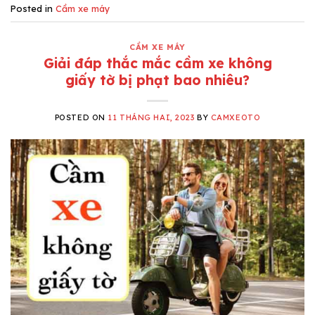
Posted in
Cầm xe máy
CẦM XE MÁY
Giải đáp thắc mắc cầm xe không
giấy tờ bị phạt bao nhiêu?
POSTED ON
11 THÁNG HAI, 2023
BY
CAMXEOTO