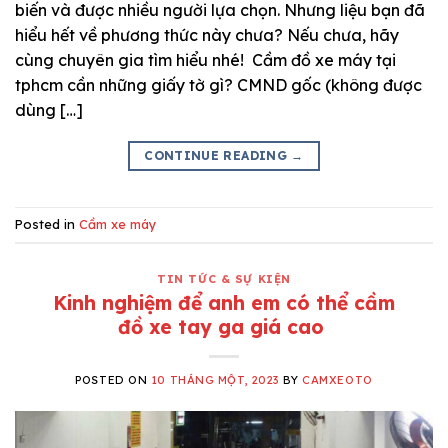
biến và được nhiều người lựa chọn. Nhưng liệu bạn đã
hiểu hết về phương thức này chưa? Nếu chưa, hãy
cùng chuyên gia tìm hiểu nhé! Cầm đồ xe máy tại
tphcm cần những giấy tờ gì? CMND gốc (không được
dùng […]
CONTINUE READING
→
Posted in
Cầm xe máy
TIN TỨC & SỰ KIỆN
Kinh nghiệm để anh em có thể cầm
đồ xe tay ga giá cao
POSTED ON
10 THÁNG MỘT, 2023
BY
CAMXEOTO