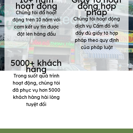
hoạt động
động hợp
pháp
Chúng tôi đã hoạt
Chúng tôi hoạt động
động trên 10 năm với
dịch vụ Cầm đồ với
cam kết uy tín được
đầy đủ giấy tờ hợp
đặt lên hàng đầu
pháp theo quy định
của pháp luật
5000+ khách
hàng
Trong suốt quá trình
hoạt động, chúng tôi
đã phục vụ hơn 5000
khách hàng hài lòng
tuyệt đối