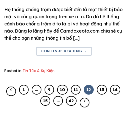
Hệ thống chống trộm được biết đến là một thiết bị bảo
mật vô cùng quan trọng trên xe ô tô. Do đó hệ thống
cảnh báo chống trộm ô tô là gì và hoạt động như thế
nào. Đừng lo lắng hãy để Camdoxeoto.com chia sẻ cụ
thể cho bạn những thông tin bổ […]
CONTINUE READING
→
Posted in
Tin Tức & Sự Kiện
1
…
9
10
11
12
13
14
15
…
42