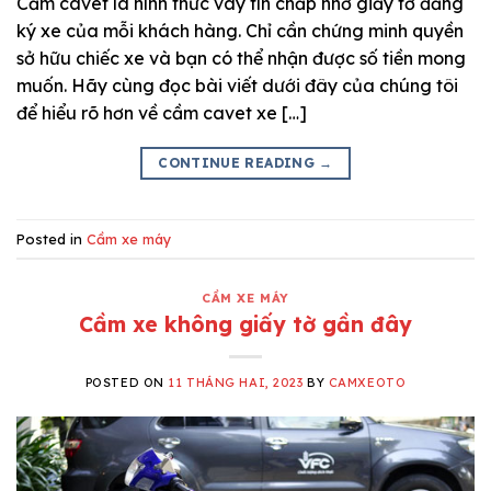
Cầm cavet là hình thức vay tín chấp nhờ giấy tờ đăng
ký xe của mỗi khách hàng. Chỉ cần chứng minh quyền
sở hữu chiếc xe và bạn có thể nhận được số tiền mong
muốn. Hãy cùng đọc bài viết dưới đây của chúng tôi
để hiểu rõ hơn về cầm cavet xe […]
CONTINUE READING
→
Posted in
Cầm xe máy
CẦM XE MÁY
Cầm xe không giấy tờ gần đây
POSTED ON
11 THÁNG HAI, 2023
BY
CAMXEOTO