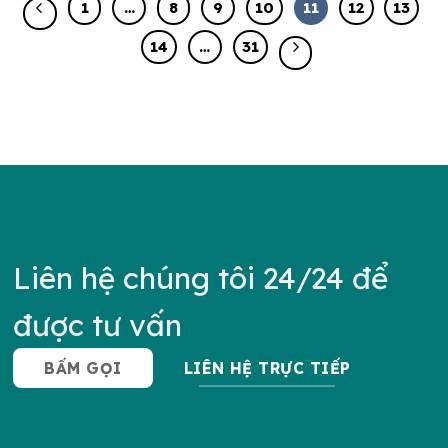
1
…
8
9
10
11
12
13
14
…
31
Liên hệ chúng tôi 24/24 để
được tư vấn
BẤM GỌI
LIÊN HỆ TRỰC TIẾP