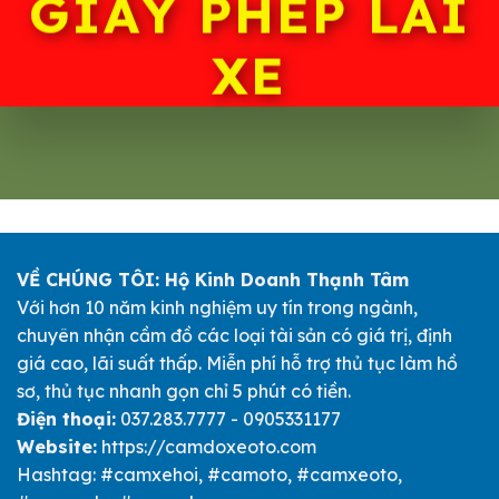
GIẤY PHÉP LÁI
XE
VỀ CHÚNG TÔI: Hộ Kinh Doanh Thạnh Tâm
Với hơn 10 năm kinh nghiệm uy tín trong ngành,
chuyên nhận cầm đồ các loại tài sản có giá trị, định
giá cao, lãi suất thấp. Miễn phí hỗ trợ thủ tục làm hồ
sơ, thủ tục nhanh gọn chỉ 5 phút có tiền.
Điện thoại:
037.283.7777 - 0905331177
Website:
https://camdoxeoto.com
Hashtag: #camxehoi, #camoto, #camxeoto,