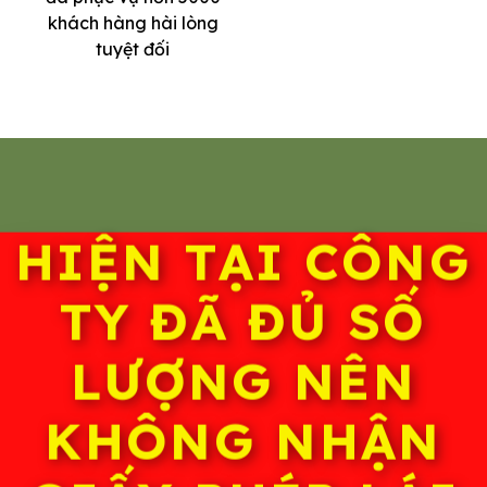
khách hàng hài lòng
tuyệt đối
HIỆN TẠI CÔNG
TY ĐÃ ĐỦ SỐ
LƯỢNG NÊN
KHÔNG NHẬN