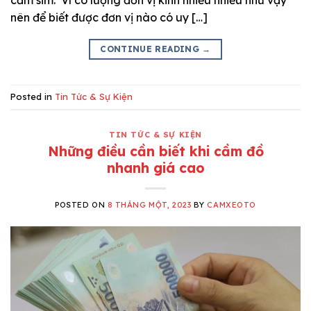
nên để biết được đơn vị nào có uy […]
CONTINUE READING
→
Posted in
Tin Tức & Sự Kiện
TIN TỨC & SỰ KIỆN
Những điều cần biết khi cầm đồ
nhanh giá cao
POSTED ON
8 THÁNG MỘT, 2023
BY
CAMXEOTO