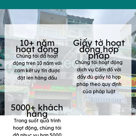
10+ năm
Giấy tờ hoạt
hoạt động
động hợp
pháp
Chúng tôi đã hoạt
Chúng tôi hoạt động
động trên 10 năm với
dịch vụ Cầm đồ với
cam kết uy tín được
đầy đủ giấy tờ hợp
đặt lên hàng đầu
pháp theo quy định
của pháp luật
5000+ khách
hàng
Trong suốt quá trình
hoạt động, chúng tôi
đã phục vụ hơn 5000