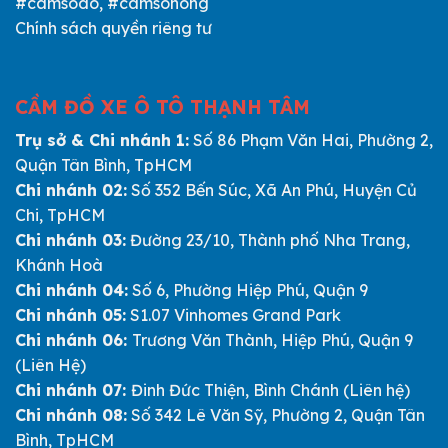
#camsodo, #camsohong
Chính sách quyền riêng tư
CẦM ĐỒ XE Ô TÔ THẠNH TÂM
Trụ sở & Chi nhánh 1:
Số 86 Phạm Văn Hai, Phường 2,
Quận Tân Bình, TpHCM
Chi nhánh 02:
Số 352 Bến Súc, Xã An Phú, Huyện Củ
Chi, TpHCM
Chi nhánh 03:
Đường 23/10, Thành phố Nha Trang,
Khánh Hoà
Chi nhánh 04:
Số 6, Phường Hiệp Phú, Quận 9
Chi nhánh 05:
S1.07 Vinhomes Grand Park
Chi nhánh 06:
Trương Văn Thành, Hiệp Phú, Quận 9
(Liên Hệ)
Chi nhánh 07:
Đinh Đức Thiện, Bình Chánh (Liên hệ)
Chi nhánh 08:
Số 342 Lê Văn Sỹ, Phường 2, Quận Tân
Bình, TpHCM