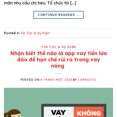
mãn nhu cầu chi tiêu. Tổ chức tín […]
CONTINUE READING
→
Posted in
Tin Tức & Sự Kiện
TIN TỨC & SỰ KIỆN
Nhận biết thế nào là app vay tiền lừa
đảo để hạn chế rủi ro trong vay
nóng
POSTED ON
8 THÁNG MỘT, 2023
BY
CAMXEOTO