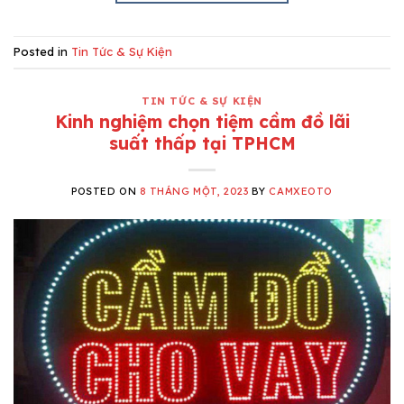
Posted in
Tin Tức & Sự Kiện
TIN TỨC & SỰ KIỆN
Kinh nghiệm chọn tiệm cầm đồ lãi
suất thấp tại TPHCM
POSTED ON
8 THÁNG MỘT, 2023
BY
CAMXEOTO